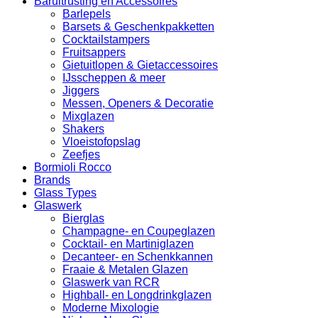
Baruitrusting en Accessoires
Barlepels
Barsets & Geschenkpakketten
Cocktailstampers
Fruitsappers
Gietuitlopen & Gietaccessoires
IJsscheppen & meer
Jiggers
Messen, Openers & Decoratie
Mixglazen
Shakers
Vloeistofopslag
Zeefjes
Bormioli Rocco
Brands
Glass Types
Glaswerk
Bierglas
Champagne- en Coupeglazen
Cocktail- en Martiniglazen
Decanteer- en Schenkkannen
Fraaie & Metalen Glazen
Glaswerk van RCR
Highball- en Longdrinkglazen
Moderne Mixologie