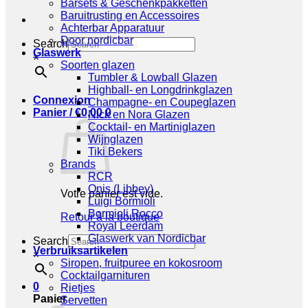
Barsets & Geschenkpakketten
Baruitrusting en Accessoires
Achterbar Apparatuur
Door nordicbar
Search
Glaswerk
×
Soorten glazen
Tumbler & Lowball Glazen
Highball- en Longdrinkglazen
Connexion
Champagne- en Coupeglazen
Panier /
€
0,00
0
Nick en Nora Glazen
Cocktail- en Martiniglazen
Wijnglazen
Tiki Bekers
Brands
RCR
Onis (Libbey)
Votre panier est vide.
Luigi Bormioli
Bormioli Rocco
Retour à la boutique
Royal Leerdam
Glaswerk van Nordicbar
Search
Verbruiksartikelen
×
Siropen, fruitpuree en kokosroom
Cocktailgarnituren
0
Rietjes
Panier
Servetten