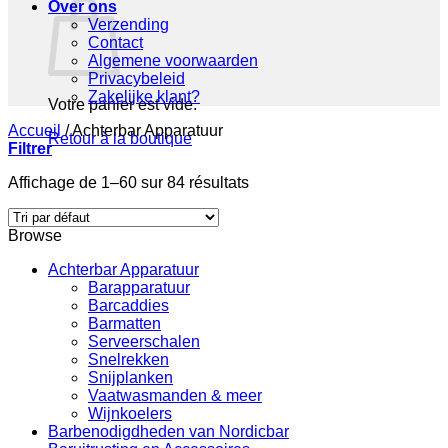
Over ons
Verzending
Contact
Algemene voorwaarden
Privacybeleid
Zakelijke klant?
Votre panier est vide.
Accueil
/
Achterbar Apparatuur
Retour à la boutique
Filtrer
Affichage de 1–60 sur 84 résultats
Browse
Achterbar Apparatuur
Barapparatuur
Barcaddies
Barmatten
Serveerschalen
Snelrekken
Snijplanken
Vaatwasmanden & meer
Wijnkoelers
Barbenodigdheden van Nordicbar