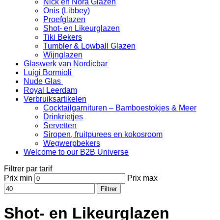
Nick en Nora Glazen
Onis (Libbey)
Proefglazen
Shot- en Likeurglazen
Tiki Bekers
Tumbler & Lowball Glazen
Wijnglazen
Glaswerk van Nordicbar
Luigi Bormioli
Nude Glas
Royal Leerdam
Verbruiksartikelen
Cocktailgarnituren – Bamboestokjes & Meer
Drinkrietjes
Servetten
Siropen, fruitpurees en kokosroom
Wegwerpbekers
Welcome to our B2B Universe
Filtrer par tarif
Prix min
Prix max
Filtrer
Shot- en Likeurglazen