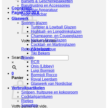
Barsets & Geschenkpakketten
Baruitrusting en Accessoires
Connexion
Achterbar Apparatuur
Panier /
€
0,00
0
Door nordicbar
Glaswerk
Soorten glazen
Tumbler & Lowball Glazen
Highball- en Longdrinkglazen
Champagne- en Coupeglazen
Nick en Nora Glazen
Votre panier est vide.
Cocktail- en Martiniglazen
Wijnglazen
Retour à la boutique
Tiki Bekers
Search
Brands
RCR
×
Onis (Libbey)
Luigi Bormioli
0
Bormioli Rocco
Panier
Royal Leerdam
Glaswerk van Nordicbar
Verbruiksartikelen
Siropen, fruitpuree en kokosroom
Cocktailgarnituren
Rietjes
Servetten
Votre panier est vide.