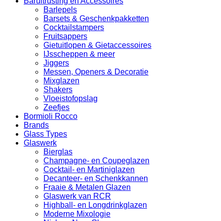
Baruitrusting en Accessoires
Barlepels
Barsets & Geschenkpakketten
Cocktailstampers
Fruitsappers
Gietuitlopen & Gietaccessoires
IJsscheppen & meer
Jiggers
Messen, Openers & Decoratie
Mixglazen
Shakers
Vloeistofopslag
Zeefjes
Bormioli Rocco
Brands
Glass Types
Glaswerk
Bierglas
Champagne- en Coupeglazen
Cocktail- en Martiniglazen
Decanteer- en Schenkkannen
Fraaie & Metalen Glazen
Glaswerk van RCR
Highball- en Longdrinkglazen
Moderne Mixologie