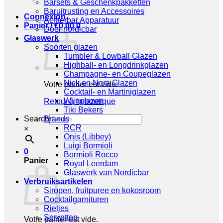
Barsets & Geschenkpakketten
Baruitrusting en Accessoires
Connexion
Achterbar Apparatuur
Panier /
€
0,00
0
Door nordicbar
Glaswerk
Soorten glazen
Tumbler & Lowball Glazen
Highball- en Longdrinkglazen
Champagne- en Coupeglazen
Nick en Nora Glazen
Votre panier est vide.
Cocktail- en Martiniglazen
Wijnglazen
Retour à la boutique
Tiki Bekers
Search
Brands
RCR
×
Onis (Libbey)
Luigi Bormioli
0
Bormioli Rocco
Panier
Royal Leerdam
Glaswerk van Nordicbar
Verbruiksartikelen
Siropen, fruitpuree en kokosroom
Cocktailgarnituren
Rietjes
Servetten
Votre panier est vide.