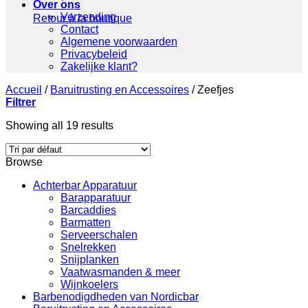
Over ons
Verzending
Retour à la boutique
Contact
Algemene voorwaarden
Privacybeleid
Zakelijke klant?
Accueil
/
Baruitrusting en Accessoires
/
Zeefjes
Filtrer
Showing all 19 results
Browse
Achterbar Apparatuur
Barapparatuur
Barcaddies
Barmatten
Serveerschalen
Snelrekken
Snijplanken
Vaatwasmanden & meer
Wijnkoelers
Barbenodigdheden van Nordicbar