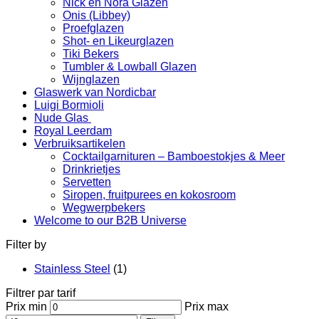
Nick en Nora Glazen
Onis (Libbey)
Proefglazen
Shot- en Likeurglazen
Tiki Bekers
Tumbler & Lowball Glazen
Wijnglazen
Glaswerk van Nordicbar
Luigi Bormioli
Nude Glas
Royal Leerdam
Verbruiksartikelen
Cocktailgarnituren – Bamboestokjes & Meer
Drinkrietjes
Servetten
Siropen, fruitpurees en kokosroom
Wegwerpbekers
Welcome to our B2B Universe
Filter by
Stainless Steel
(1)
Filtrer par tarif
Prix min
Prix max