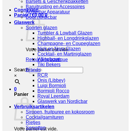
Barsets & Geschenkpakketten
Baruitrusting en Accessoires
Connexion
Achterbar Apparatuur
Panier /
€
0,00
0
Door nordicbar
Glaswerk
Soorten glazen
Tumbler & Lowball Glazen
Highball- en Longdrinkglazen
Champagne- en Coupeglazen
Nick en Nora Glazen
Votre panier est vide.
Cocktail- en Martiniglazen
Wijnglazen
Retour à la boutique
Tiki Bekers
Search
Brands
RCR
×
Onis (Libbey)
Luigi Bormioli
0
Bormioli Rocco
Panier
Royal Leerdam
Glaswerk van Nordicbar
Verbruiksartikelen
Siropen, fruitpuree en kokosroom
Cocktailgarnituren
Rietjes
Servetten
Votre panier est vide.