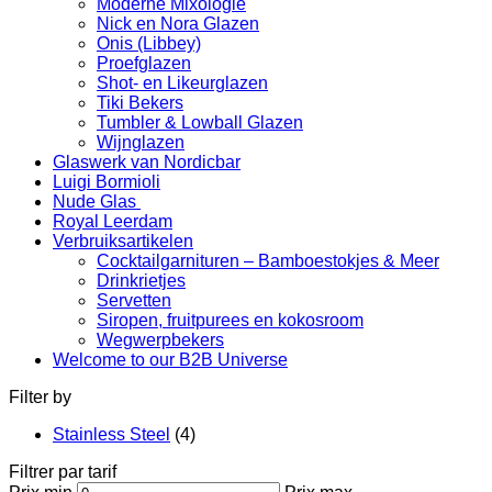
Moderne Mixologie
Nick en Nora Glazen
Onis (Libbey)
Proefglazen
Shot- en Likeurglazen
Tiki Bekers
Tumbler & Lowball Glazen
Wijnglazen
Glaswerk van Nordicbar
Luigi Bormioli
Nude Glas
Royal Leerdam
Verbruiksartikelen
Cocktailgarnituren – Bamboestokjes & Meer
Drinkrietjes
Servetten
Siropen, fruitpurees en kokosroom
Wegwerpbekers
Welcome to our B2B Universe
Filter by
Stainless Steel
(4)
Filtrer par tarif