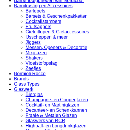
Barbenodigdheden van Nordicbar
Baruitrusting en Accessoires
Barlepels
Barsets & Geschenkpakketten
Cocktailstampers
Fruitsappers
Gietuitlopen & Gietaccessoires
IJsscheppen & meer
Jiggers
Messen, Openers & Decoratie
Mixglazen
Shakers
Vloeistofopslag
Zeefjes
Bormioli Rocco
Brands
Glass Types
Glaswerk
Bierglas
Champagne- en Coupeglazen
Cocktail- en Martiniglazen
Decanteer- en Schenkkannen
Fraaie & Metalen Glazen
Glaswerk van RCR
Highball- en Longdrinkglazen