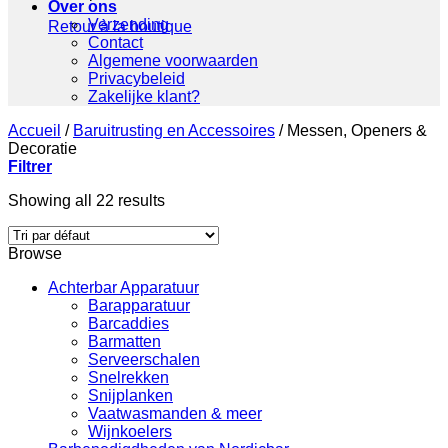
Over ons
Verzending
Retour à la boutique
Contact
Algemene voorwaarden
Privacybeleid
Zakelijke klant?
Accueil
/
Baruitrusting en Accessoires
/
Messen, Openers &
Decoratie
Filtrer
Showing all 22 results
Browse
Achterbar Apparatuur
Barapparatuur
Barcaddies
Barmatten
Serveerschalen
Snelrekken
Snijplanken
Vaatwasmanden & meer
Wijnkoelers