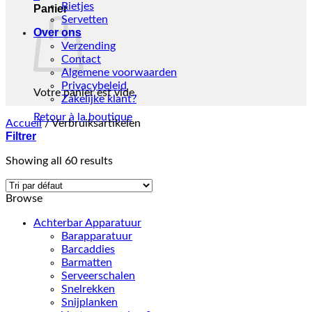
Rietjes
Panier
Servetten
Over ons
Verzending
Contact
Algemene voorwaarden
Privacybeleid
Votre panier est vide.
Zakelijke klant?
Retour à la boutique
Accueil
/
Verbruiksartikelen
Filtrer
Showing all 60 results
Browse
Achterbar Apparatuur
Barapparatuur
Barcaddies
Barmatten
Serveerschalen
Snelrekken
Snijplanken