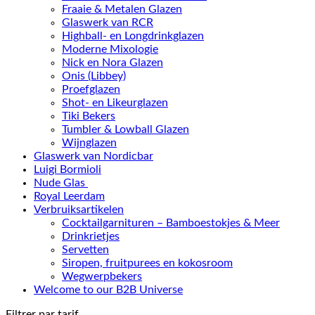
Fraaie & Metalen Glazen
Glaswerk van RCR
Highball- en Longdrinkglazen
Moderne Mixologie
Nick en Nora Glazen
Onis (Libbey)
Proefglazen
Shot- en Likeurglazen
Tiki Bekers
Tumbler & Lowball Glazen
Wijnglazen
Glaswerk van Nordicbar
Luigi Bormioli
Nude Glas
Royal Leerdam
Verbruiksartikelen
Cocktailgarnituren – Bamboestokjes & Meer
Drinkrietjes
Servetten
Siropen, fruitpurees en kokosroom
Wegwerpbekers
Welcome to our B2B Universe
Filtrer par tarif