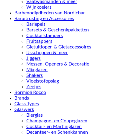
Vaatwasmanden & meer
Wijnkoelers
Barbenodigdheden van Nordicbar
Baruitrusting en Accessoires
Barlepels
Barsets & Geschenkpakketten
Cocktailstampers
Fruitsappers
Gietuitlopen & Gietaccessoires
IJsscheppen & meer
Jiggers
Messen, Openers & Decoratie
Mixglazen
Shakers
Vloeistofopslag
Zeefjes
Bormioli Rocco
Brands
Glass Types
Glaswerk
Bierglas
Champagne- en Coupeglazen
Cocktail- en Martiniglazen
Decanteer- en Schenkkannen