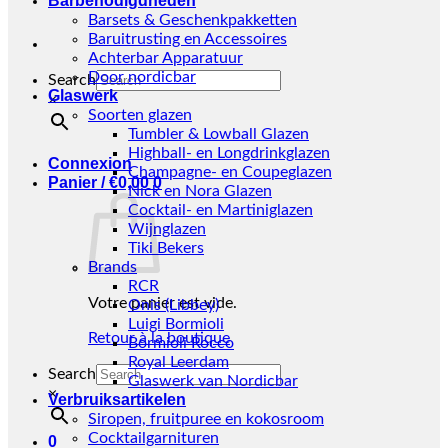
Barbenodigdheden
Barsets & Geschenkpakketten
Baruitrusting en Accessoires
Achterbar Apparatuur
Door nordicbar
Search
Glaswerk
×
Soorten glazen
Tumbler & Lowball Glazen
Highball- en Longdrinkglazen
Connexion
Champagne- en Coupeglazen
Panier /
€
0,00
0
Nick en Nora Glazen
Cocktail- en Martiniglazen
Wijnglazen
Tiki Bekers
Brands
RCR
Votre panier est vide.
Onis (Libbey)
Luigi Bormioli
Retour à la boutique
Bormioli Rocco
Royal Leerdam
Search
Glaswerk van Nordicbar
×
Verbruiksartikelen
Siropen, fruitpuree en kokosroom
Cocktailgarnituren
0