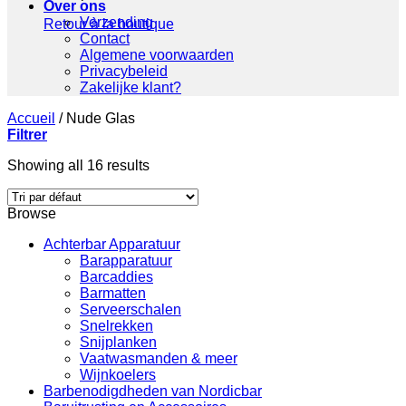
Over ons
Verzending
Retour à la boutique
Contact
Algemene voorwaarden
Privacybeleid
Zakelijke klant?
Accueil
/
Nude Glas
Filtrer
Showing all 16 results
Browse
Achterbar Apparatuur
Barapparatuur
Barcaddies
Barmatten
Serveerschalen
Snelrekken
Snijplanken
Vaatwasmanden & meer
Wijnkoelers
Barbenodigdheden van Nordicbar