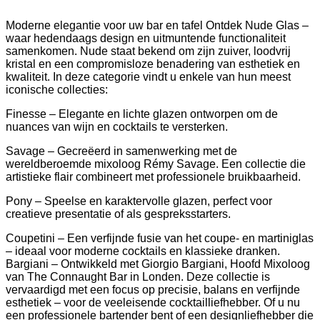
Moderne elegantie voor uw bar en tafel Ontdek Nude Glas –
waar hedendaags design en uitmuntende functionaliteit
samenkomen. Nude staat bekend om zijn zuiver, loodvrij
kristal en een compromisloze benadering van esthetiek en
kwaliteit. In deze categorie vindt u enkele van hun meest
iconische collecties:
Finesse – Elegante en lichte glazen ontworpen om de
nuances van wijn en cocktails te versterken.
Savage – Gecreëerd in samenwerking met de
wereldberoemde mixoloog Rémy Savage. Een collectie die
artistieke flair combineert met professionele bruikbaarheid.
Pony – Speelse en karaktervolle glazen, perfect voor
creatieve presentatie of als gespreksstarters.
Coupetini – Een verfijnde fusie van het coupe- en martiniglas
– ideaal voor moderne cocktails en klassieke dranken.
Bargiani – Ontwikkeld met Giorgio Bargiani, Hoofd Mixoloog
van The Connaught Bar in Londen. Deze collectie is
vervaardigd met een focus op precisie, balans en verfijnde
esthetiek – voor de veeleisende cocktailliefhebber. Of u nu
een professionele bartender bent of een designliefhebber die