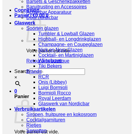
Barsets & Geschenkpakketten
Baruitrusting en Accessoires
Connexion
Achterbar Apparatuur
Panier /
€
0,00
0
Door nordicbar
Glaswerk
Soorten glazen
Tumbler & Lowball Glazen
Highball- en Longdrinkglazen
Champagne- en Coupeglazen
Nick en Nora Glazen
Votre panier est vide.
Cocktail- en Martiniglazen
Wijnglazen
Retour à la boutique
Tiki Bekers
Search
Brands
RCR
×
Onis (Libbey)
Luigi Bormioli
0
Bormioli Rocco
Panier
Royal Leerdam
Glaswerk van Nordicbar
Verbruiksartikelen
Siropen, fruitpuree en kokosroom
Cocktailgarnituren
Rietjes
Servetten
Votre panier est vide.