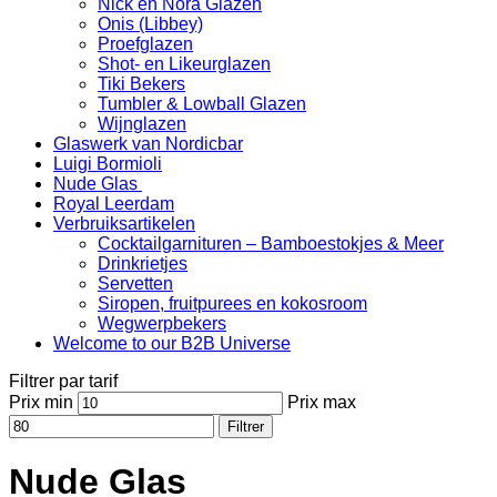
Nick en Nora Glazen
Onis (Libbey)
Proefglazen
Shot- en Likeurglazen
Tiki Bekers
Tumbler & Lowball Glazen
Wijnglazen
Glaswerk van Nordicbar
Luigi Bormioli
Nude Glas
Royal Leerdam
Verbruiksartikelen
Cocktailgarnituren – Bamboestokjes & Meer
Drinkrietjes
Servetten
Siropen, fruitpurees en kokosroom
Wegwerpbekers
Welcome to our B2B Universe
Filtrer par tarif
Prix min
Prix max
Filtrer
Nude Glas