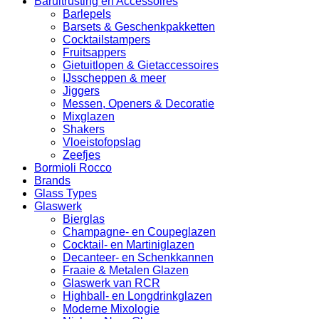
Baruitrusting en Accessoires
Barlepels
Barsets & Geschenkpakketten
Cocktailstampers
Fruitsappers
Gietuitlopen & Gietaccessoires
IJsscheppen & meer
Jiggers
Messen, Openers & Decoratie
Mixglazen
Shakers
Vloeistofopslag
Zeefjes
Bormioli Rocco
Brands
Glass Types
Glaswerk
Bierglas
Champagne- en Coupeglazen
Cocktail- en Martiniglazen
Decanteer- en Schenkkannen
Fraaie & Metalen Glazen
Glaswerk van RCR
Highball- en Longdrinkglazen
Moderne Mixologie