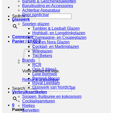
Barsets & Geschenkpakketten
Baruitrusting en Accessoires
Achterbar Apparatuur
Door nordicbar
Search
Glaswerk
×
Soorten glazen
Tumbler & Lowball Glazen
Highball- en Longdrinkglazen
Connexion
Champagne- en Coupeglazen
Panier /
€
0,00
0
Nick en Nora Glazen
Cocktail- en Martiniglazen
Wijnglazen
Tiki Bekers
Brands
RCR
Onis (Libbey)
Votre panier est vide.
Luigi Bormioli
Bormioli Rocco
Retour à la boutique
Royal Leerdam
Glaswerk van Nordicbar
Search
Verbruiksartikelen
×
Siropen, fruitpuree en kokosroom
Cocktailgarnituren
0
Rietjes
Panier
Servetten