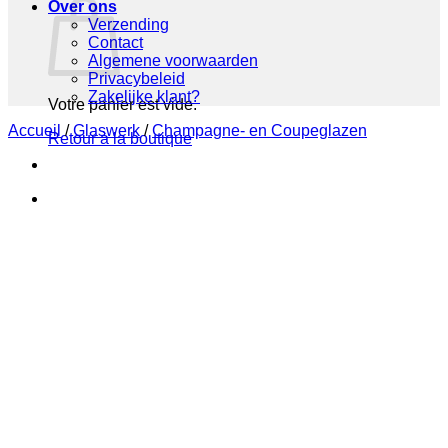
Over ons
Verzending
Contact
Algemene voorwaarden
Privacybeleid
Zakelijke klant?
Votre panier est vide.
Accueil
/
Glaswerk
/
Champagne- en Coupeglazen
Retour à la boutique