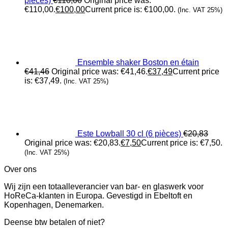
pièces)
€
110,00
Original price was:
€110,00.
€
100,00
Current price is: €100,00.
(Inc. VAT 25%)
Ensemble shaker Boston en étain
€
41,46
Original price was: €41,46.
€
37,49
Current price
is: €37,49.
(Inc. VAT 25%)
Este Lowball 30 cl (6 pièces)
€
20,83
Original price was: €20,83.
€
7,50
Current price is: €7,50.
(Inc. VAT 25%)
Over ons
Wij zijn een totaalleverancier van bar- en glaswerk voor
HoReCa-klanten in Europa. Gevestigd in Ebeltoft en
Kopenhagen, Denemarken.
Deense btw betalen of niet?