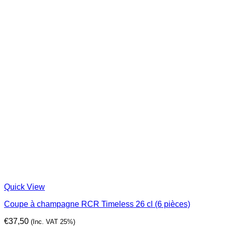
Quick View
Coupe à champagne RCR Timeless 26 cl (6 pièces)
€
37,50
(Inc. VAT 25%)