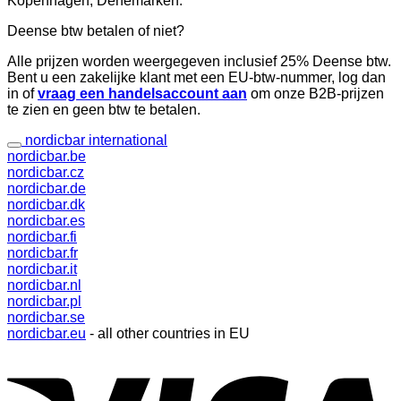
Kopenhagen, Denemarken.
Deense btw betalen of niet?
Alle prijzen worden weergegeven inclusief 25% Deense btw.
Bent u een zakelijke klant met een EU-btw-nummer, log dan
in of
vraag een handelsaccount aan
om onze B2B-prijzen
te zien en geen btw te betalen.
nordicbar international
nordicbar.be
nordicbar.cz
nordicbar.de
nordicbar.dk
nordicbar.es
nordicbar.fi
nordicbar.fr
nordicbar.it
nordicbar.nl
nordicbar.pl
nordicbar.se
nordicbar.eu
- all other countries in EU