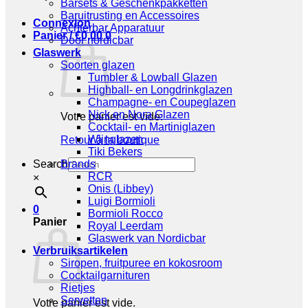
Barsets & Geschenkpakketten
Baruitrusting en Accessoires
Connexion
Achterbar Apparatuur
Panier /
€
0,00
0
Door nordicbar
Glaswerk
Soorten glazen
Tumbler & Lowball Glazen
Highball- en Longdrinkglazen
Champagne- en Coupeglazen
Nick en Nora Glazen
Votre panier est vide.
Cocktail- en Martiniglazen
Wijnglazen
Retour à la boutique
Tiki Bekers
Search
Brands
RCR
×
Onis (Libbey)
Luigi Bormioli
0
Bormioli Rocco
Panier
Royal Leerdam
Glaswerk van Nordicbar
Verbruiksartikelen
Siropen, fruitpuree en kokosroom
Cocktailgarnituren
Rietjes
Servetten
Votre panier est vide.