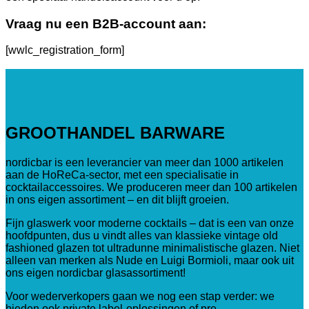
Vraag nu een B2B-account aan:
[wwlc_registration_form]
GROOTHANDEL BARWARE
nordicbar is een leverancier van meer dan 1000 artikelen
aan de HoReCa-sector, met een specialisatie in
cocktailaccessoires. We produceren meer dan 100 artikelen
in ons eigen assortiment – en dit blijft groeien.
Fijn glaswerk voor moderne cocktails – dat is een van onze
hoofdpunten, dus u vindt alles van klassieke vintage old
fashioned glazen tot ultradunne minimalistische glazen. Niet
alleen van merken als Nude en Luigi Bormioli, maar ook uit
ons eigen nordicbar glasassortiment!
Voor wederverkopers gaan we nog een stap verder: we
bieden ook private label-oplossingen of pre-