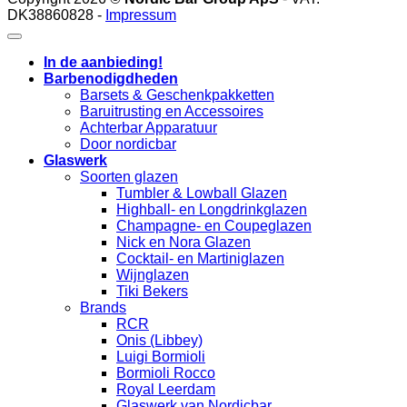
DK38860828 -
Impressum
In de aanbieding!
Barbenodigdheden
Barsets & Geschenkpakketten
Baruitrusting en Accessoires
Achterbar Apparatuur
Door nordicbar
Glaswerk
Soorten glazen
Tumbler & Lowball Glazen
Highball- en Longdrinkglazen
Champagne- en Coupeglazen
Nick en Nora Glazen
Cocktail- en Martiniglazen
Wijnglazen
Tiki Bekers
Brands
RCR
Onis (Libbey)
Luigi Bormioli
Bormioli Rocco
Royal Leerdam
Glaswerk van Nordicbar