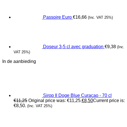
Passoire Euro
€
16,66
(Inc. VAT 25%)
Doseur 3-5 cl avec graduation
€
9,38
(Inc.
VAT 25%)
In de aanbieding
Sirop Il Doge Blue Curaçao - 70 cl
€
11,25
Original price was: €11,25.
€
8,50
Current price is:
€8,50.
(Inc. VAT 25%)