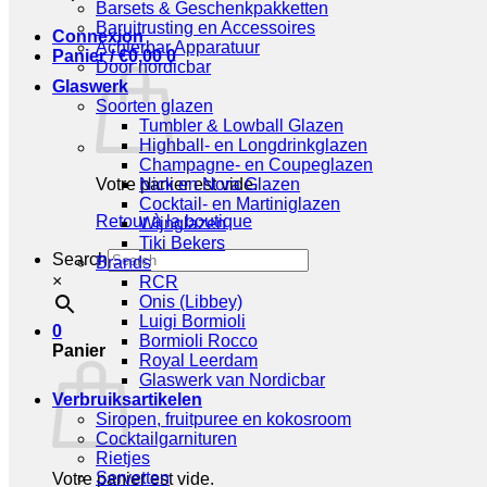
Barsets & Geschenkpakketten
Baruitrusting en Accessoires
Connexion
Achterbar Apparatuur
Panier /
€
0,00
0
Door nordicbar
Glaswerk
Soorten glazen
Tumbler & Lowball Glazen
Highball- en Longdrinkglazen
Champagne- en Coupeglazen
Votre panier est vide.
Nick en Nora Glazen
Cocktail- en Martiniglazen
Retour à la boutique
Wijnglazen
Tiki Bekers
Search
Brands
×
RCR
Onis (Libbey)
Luigi Bormioli
0
Bormioli Rocco
Panier
Royal Leerdam
Glaswerk van Nordicbar
Verbruiksartikelen
Siropen, fruitpuree en kokosroom
Cocktailgarnituren
Rietjes
Servetten
Votre panier est vide.