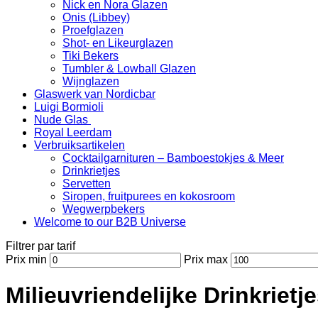
Nick en Nora Glazen
Onis (Libbey)
Proefglazen
Shot- en Likeurglazen
Tiki Bekers
Tumbler & Lowball Glazen
Wijnglazen
Glaswerk van Nordicbar
Luigi Bormioli
Nude Glas
Royal Leerdam
Verbruiksartikelen
Cocktailgarnituren – Bamboestokjes & Meer
Drinkrietjes
Servetten
Siropen, fruitpurees en kokosroom
Wegwerpbekers
Welcome to our B2B Universe
Filtrer par tarif
Prix min
Prix max
Milieuvriendelijke Drinkriet