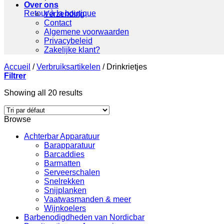
Over ons
Retour à la boutique
Verzending
Contact
Algemene voorwaarden
Privacybeleid
Zakelijke klant?
Accueil
/
Verbruiksartikelen
/
Drinkrietjes
Filtrer
Showing all 20 results
Browse
Achterbar Apparatuur
Barapparatuur
Barcaddies
Barmatten
Serveerschalen
Snelrekken
Snijplanken
Vaatwasmanden & meer
Wijnkoelers
Barbenodigdheden van Nordicbar