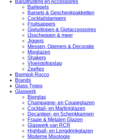
Baruitrusting en Accessoires
Barlepels
Barsets & Geschenkpakketten
Cocktailstampers
Fruitsappers
Gietuitlopen & Gietaccessoires
IJsscheppen & meer
Jiggers
Messen, Openers & Decoratie
Mixglazen
Shakers
Vloeistofopslag
Zeefjes
Bormioli Rocco
Brands
Glass Types
Glaswerk
Bierglas
Champagne- en Coupeglazen
Cocktail- en Martiniglazen
Decanteer- en Schenkkannen
Fraaie & Metalen Glazen
Glaswerk van RCR
Highball- en Longdrinkglazen
Moderne Mixologie