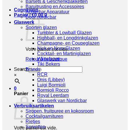
Barsets & Geschenkpakketten
Baruitrusting en Accessoires
Connexion
Achterbar Apparatuur
Panier /
€
0,00
0
Door nordicbar
Glaswerk
Soorten glazen
Tumbler & Lowball Glazen
Highball- en Longdrinkglazen
Champagne- en Coupeglazen
Nick en Nora Glazen
Votre panier est vide.
Cocktail- en Martiniglazen
Wijnglazen
Retour à la boutique
Tiki Bekers
Search
Brands
RCR
×
Onis (Libbey)
Luigi Bormioli
0
Bormioli Rocco
Panier
Royal Leerdam
Glaswerk van Nordicbar
Verbruiksartikelen
Siropen, fruitpuree en kokosroom
Cocktailgarnituren
Rietjes
Servetten
Votre panier est vide.