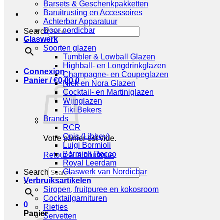
Barsets & Geschenkpakketten
Baruitrusting en Accessoires
Achterbar Apparatuur
Door nordicbar
Search
Glaswerk
×
Soorten glazen
Tumbler & Lowball Glazen
Highball- en Longdrinkglazen
Connexion
Champagne- en Coupeglazen
Panier /
€
0,00
0
Nick en Nora Glazen
Cocktail- en Martiniglazen
Wijnglazen
Tiki Bekers
Brands
RCR
Onis (Libbey)
Votre panier est vide.
Luigi Bormioli
Bormioli Rocco
Retour à la boutique
Royal Leerdam
Glaswerk van Nordicbar
Search
Verbruiksartikelen
×
Siropen, fruitpuree en kokosroom
Cocktailgarnituren
0
Rietjes
Panier
Servetten