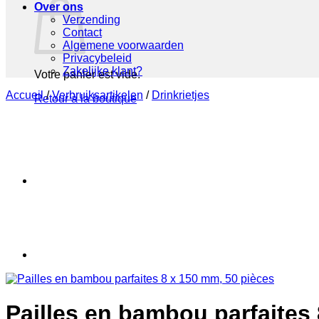
Over ons
Verzending
Contact
Algemene voorwaarden
Privacybeleid
Zakelijke klant?
Votre panier est vide.
Accueil
/
Verbruiksartikelen
/
Drinkrietjes
Retour à la boutique
Pailles en bambou parfaites