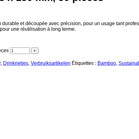
durable et découpée avec précision, pour un usage tant professi
pour une réutilisation à long terme.
èces
r
,
Drinkrietjes
,
Verbruiksartikelen
Étiquettes :
Bamboo
,
Sustaina