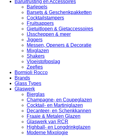
Baruitrusting en Accessoires
Barlepels
Barsets & Geschenkpakketten
Cocktailstampers
Fruitsappers
Gietuitlopen & Gietaccessoires
IJsscheppen & meer
Jiggers
Messen, Openers & Decoratie
Mixglazen
Shakers
Vloeistofopslag
Zeefjes
Bormioli Rocco
Brands
Glass Types
Glaswerk
Bierglas
Champagne- en Coupeglazen
Cocktail- en Martiniglazen
Decanteer- en Schenkkannen
Fraaie & Metalen Glazen
Glaswerk van RCR
Highball- en Longdrinkglazen
Moderne Mixologie