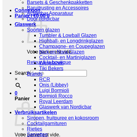
Barsets & Geschenkpakketten
Baruitrusting en Accessoires
Connexion
Achterbar Apparatuur
Panier /
€
0,00
0
Door nordicbar
Glaswerk
Soorten glazen
Tumbler & Lowball Glazen
Highball- en Longdrinkglazen
Champagne- en Coupeglazen
Votre panier est vide.
Nick en Nora Glazen
Cocktail- en Martiniglazen
Retour à la boutique
Wijnglazen
Tiki Bekers
Search
Brands
×
RCR
Onis (Libbey)
Luigi Bormioli
0
Bormioli Rocco
Panier
Royal Leerdam
Glaswerk van Nordicbar
Verbruiksartikelen
Siropen, fruitpuree en kokosroom
Cocktailgarnituren
Rietjes
Servetten
Votre panier est vide.