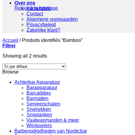
Over ons
Retour à la boutique
Verzending
Contact
Algemene voorwaarden
Privacybeleid
Zakelijke klant?
Accueil
/
Produits identifiés “Bamboo”
Filtrer
Showing all 2 results
Browse
Achterbar Apparatuur
Barapparatuur
Barcaddies
Barmatten
Serveerschalen
Snelrekken
Snijplanken
Vaatwasmanden & meer
Wijnkoelers
Barbenodigdheden van Nordicbar