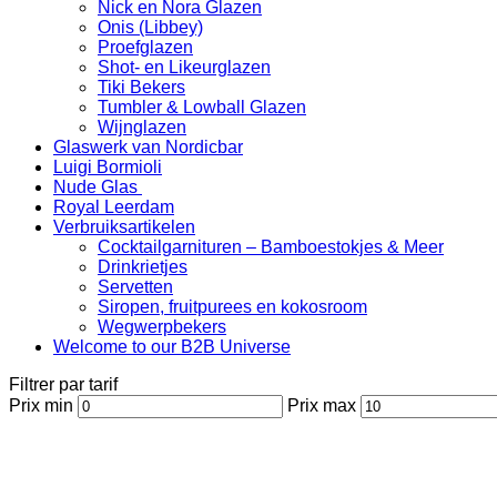
Nick en Nora Glazen
Onis (Libbey)
Proefglazen
Shot- en Likeurglazen
Tiki Bekers
Tumbler & Lowball Glazen
Wijnglazen
Glaswerk van Nordicbar
Luigi Bormioli
Nude Glas
Royal Leerdam
Verbruiksartikelen
Cocktailgarnituren – Bamboestokjes & Meer
Drinkrietjes
Servetten
Siropen, fruitpurees en kokosroom
Wegwerpbekers
Welcome to our B2B Universe
Filtrer par tarif
Prix min
Prix max