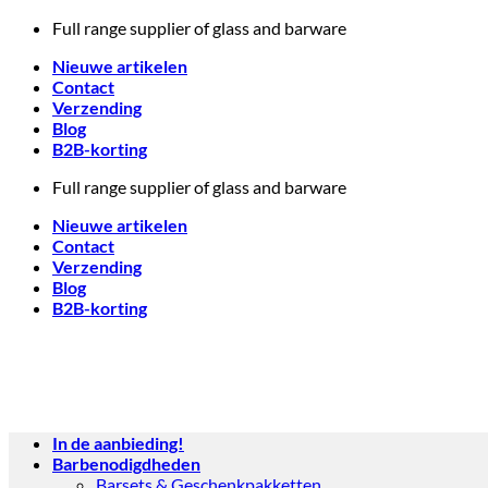
Skip
Full range supplier of glass and barware
to
Nieuwe artikelen
content
Contact
Verzending
Blog
B2B-korting
Full range supplier of glass and barware
Nieuwe artikelen
Contact
Verzending
Blog
B2B-korting
In de aanbieding!
Barbenodigdheden
Barsets & Geschenkpakketten