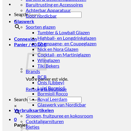
Baruitrusting en Accessoires
Achterbar Apparatuur
Search
Door nordicbar
×
Glaswerk
Soorten glazen
Tumbler & Lowball Glazen
Highball- en Longdrinkglazen
Connexion
Champagne- en Coupeglazen
Panier /
€
0,00
0
Nick en Nora Glazen
Cocktail- en Martiniglazen
Wijnglazen
Tiki Bekers
Brands
RCR
Votre panier est vide.
Onis (Libbey)
Luigi Bormioli
Retour à la boutique
Bormioli Rocco
Royal Leerdam
Search
Glaswerk van Nordicbar
×
Verbruiksartikelen
Siropen, fruitpuree en kokosroom
0
Cocktailgarnituren
Panier
Rietjes