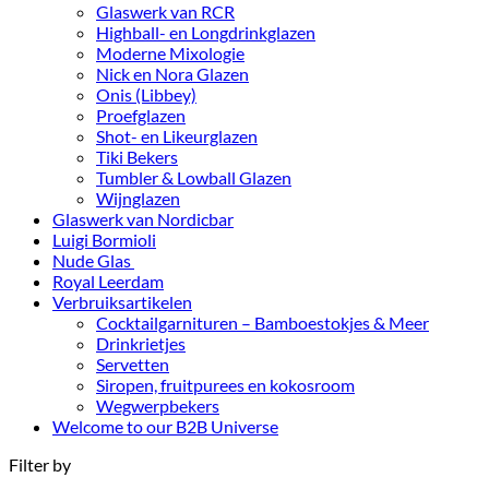
Glaswerk van RCR
Highball- en Longdrinkglazen
Moderne Mixologie
Nick en Nora Glazen
Onis (Libbey)
Proefglazen
Shot- en Likeurglazen
Tiki Bekers
Tumbler & Lowball Glazen
Wijnglazen
Glaswerk van Nordicbar
Luigi Bormioli
Nude Glas
Royal Leerdam
Verbruiksartikelen
Cocktailgarnituren – Bamboestokjes & Meer
Drinkrietjes
Servetten
Siropen, fruitpurees en kokosroom
Wegwerpbekers
Welcome to our B2B Universe
Filter by