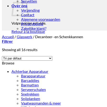
Servetten
Over ons
Verzending
Contact
Algemene voorwaarden
Votre panier est vide.
Privacybeleid
Zakelijke klant?
Retour à la boutique
Accueil
/
Glaswerk
/
Decanteer- en Schenkkannen
Filtrer
Showing all 16 results
Browse
Achterbar Apparatuur
Barapparatuur
Barcaddies
Barmatten
Serveerschalen
Snelrekken
Snijplanken
Vaatwasmanden & meer