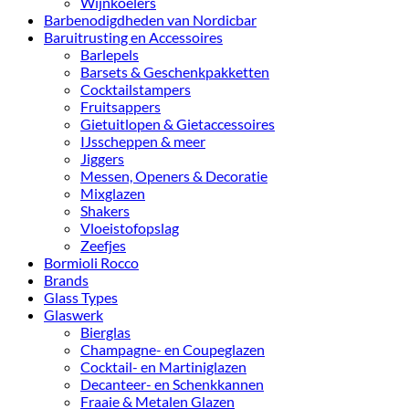
Wijnkoelers
Barbenodigdheden van Nordicbar
Baruitrusting en Accessoires
Barlepels
Barsets & Geschenkpakketten
Cocktailstampers
Fruitsappers
Gietuitlopen & Gietaccessoires
IJsscheppen & meer
Jiggers
Messen, Openers & Decoratie
Mixglazen
Shakers
Vloeistofopslag
Zeefjes
Bormioli Rocco
Brands
Glass Types
Glaswerk
Bierglas
Champagne- en Coupeglazen
Cocktail- en Martiniglazen
Decanteer- en Schenkkannen
Fraaie & Metalen Glazen