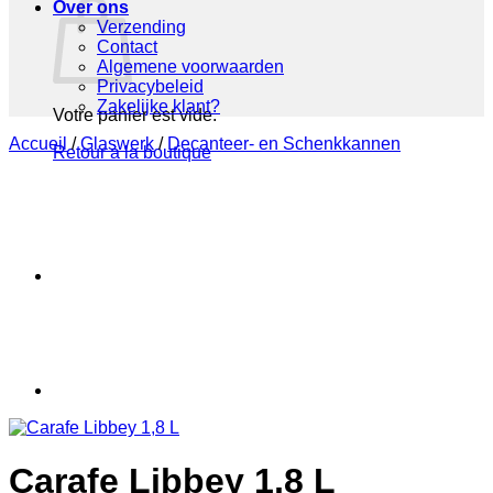
Over ons
Verzending
Contact
Algemene voorwaarden
Privacybeleid
Zakelijke klant?
Votre panier est vide.
Accueil
/
Glaswerk
/
Decanteer- en Schenkkannen
Retour à la boutique
Carafe Libbey 1,8 L