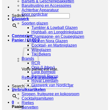
Barsets & Geschenkpakketten
Baruitrusting en Accessoires
Achterbar Apparatuur
Door nordicbar
Search
Glaswerk
×
Soorten glazen
Tumbler & Lowball Glazen
Highball- en Longdrinkglazen
Connexion
Champagne- en Coupeglazen
Panier /
€
0,00
0
Nick en Nora Glazen
Cocktail- en Martiniglazen
Wijnglazen
Tiki Bekers
Brands
RCR
Onis (Libbey)
Votre panier est vide.
Luigi Bormioli
Bormioli Rocco
Retour à la boutique
Royal Leerdam
Glaswerk van Nordicbar
Search
Verbruiksartikelen
×
Siropen, fruitpuree en kokosroom
Cocktailgarnituren
0
Rietjes
Panier
Servetten