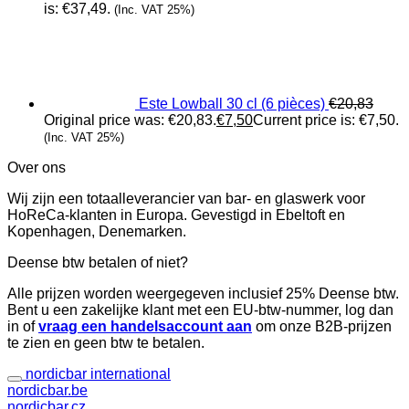
is: €37,49.
(Inc. VAT 25%)
Este Lowball 30 cl (6 pièces)
€
20,83
Original price was: €20,83.
€
7,50
Current price is: €7,50.
(Inc. VAT 25%)
Over ons
Wij zijn een totaalleverancier van bar- en glaswerk voor
HoReCa-klanten in Europa. Gevestigd in Ebeltoft en
Kopenhagen, Denemarken.
Deense btw betalen of niet?
Alle prijzen worden weergegeven inclusief 25% Deense btw.
Bent u een zakelijke klant met een EU-btw-nummer, log dan
in of
vraag een handelsaccount aan
om onze B2B-prijzen
te zien en geen btw te betalen.
nordicbar international
nordicbar.be
nordicbar.cz