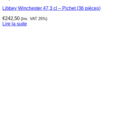
Libbey Winchester 47,3 cl – Pichet (36 pièces)
€
242,50
(Inc. VAT 25%)
Lire la suite