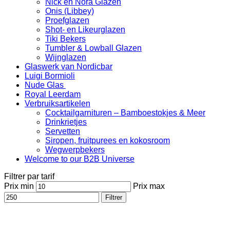
Nick en Nora Glazen
Onis (Libbey)
Proefglazen
Shot- en Likeurglazen
Tiki Bekers
Tumbler & Lowball Glazen
Wijnglazen
Glaswerk van Nordicbar
Luigi Bormioli
Nude Glas
Royal Leerdam
Verbruiksartikelen
Cocktailgarnituren – Bamboestokjes & Meer
Drinkrietjes
Servetten
Siropen, fruitpurees en kokosroom
Wegwerpbekers
Welcome to our B2B Universe
Filtrer par tarif
Prix min
Prix max
Filtrer