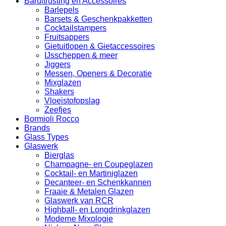
Baruitrusting en Accessoires
Barlepels
Barsets & Geschenkpakketten
Cocktailstampers
Fruitsappers
Gietuitlopen & Gietaccessoires
IJsscheppen & meer
Jiggers
Messen, Openers & Decoratie
Mixglazen
Shakers
Vloeistofopslag
Zeefjes
Bormioli Rocco
Brands
Glass Types
Glaswerk
Bierglas
Champagne- en Coupeglazen
Cocktail- en Martiniglazen
Decanteer- en Schenkkannen
Fraaie & Metalen Glazen
Glaswerk van RCR
Highball- en Longdrinkglazen
Moderne Mixologie