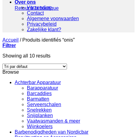
Over ons
Verzending
Retour à la boutique
Contact
Algemene voorwaarden
Privacybeleid
Zakelijke klant?
Accueil
/
Produits identifiés “onis”
Filtrer
Showing all 10 results
Browse
Achterbar Apparatuur
Barapparatuur
Barcaddies
Barmatten
Serveerschalen
Snelrekken
Snijplanken
Vaatwasmanden & meer
Wijnkoelers
Barbenodigdheden van Nordicbar