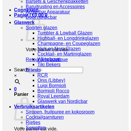
Barsets & Geschenkpakketten
Baruitrusting en Accessoires
Connexion
Achterbar Apparatuur
Panier /
€
0,00
0
Door nordicbar
Glaswerk
Soorten glazen
Tumbler & Lowball Glazen
Highball- en Longdrinkglazen
Champagne- en Coupeglazen
Nick en Nora Glazen
Votre panier est vide.
Cocktail- en Martiniglazen
Wijnglazen
Retour à la boutique
Tiki Bekers
Search
Brands
RCR
×
Onis (Libbey)
Luigi Bormioli
0
Bormioli Rocco
Panier
Royal Leerdam
Glaswerk van Nordicbar
Verbruiksartikelen
Siropen, fruitpuree en kokosroom
Cocktailgarnituren
Rietjes
Servetten
Votre panier est vide.