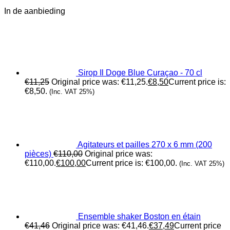
In de aanbieding
Sirop Il Doge Blue Curaçao - 70 cl
€
11,25
Original price was: €11,25.
€
8,50
Current price is:
€8,50.
(Inc. VAT 25%)
Agitateurs et pailles 270 x 6 mm (200
pièces)
€
110,00
Original price was:
€110,00.
€
100,00
Current price is: €100,00.
(Inc. VAT 25%)
Ensemble shaker Boston en étain
€
41,46
Original price was: €41,46.
€
37,49
Current price