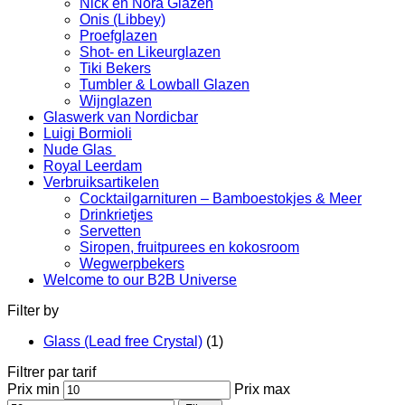
Nick en Nora Glazen
Onis (Libbey)
Proefglazen
Shot- en Likeurglazen
Tiki Bekers
Tumbler & Lowball Glazen
Wijnglazen
Glaswerk van Nordicbar
Luigi Bormioli
Nude Glas
Royal Leerdam
Verbruiksartikelen
Cocktailgarnituren – Bamboestokjes & Meer
Drinkrietjes
Servetten
Siropen, fruitpurees en kokosroom
Wegwerpbekers
Welcome to our B2B Universe
Filter by
Glass (Lead free Crystal)
(1)
Filtrer par tarif
Prix min
Prix max