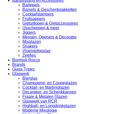
Baruitrusting en Accessoires
Barlepels
Barsets & Geschenkpakketten
Cocktailstampers
Fruitsappers
Gietuitlopen & Gietaccessoires
IJsscheppen & meer
Jiggers
Messen, Openers & Decoratie
Mixglazen
Shakers
Vloeistofopslag
Zeefjes
Bormioli Rocco
Brands
Glass Types
Glaswerk
Bierglas
Champagne- en Coupeglazen
Cocktail- en Martiniglazen
Decanteer- en Schenkkannen
Fraaie & Metalen Glazen
Glaswerk van RCR
Highball- en Longdrinkglazen
Moderne Mixologie