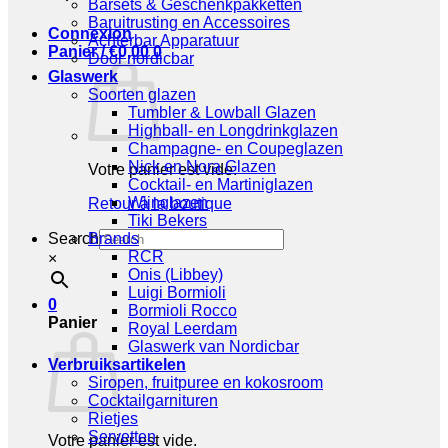
Barsets & Geschenkpakketten
Baruitrusting en Accessoires
Connexion
Achterbar Apparatuur
Panier /
€
0,00
0
Door nordicbar
Glaswerk
Soorten glazen
Tumbler & Lowball Glazen
Highball- en Longdrinkglazen
Champagne- en Coupeglazen
Nick en Nora Glazen
Votre panier est vide.
Cocktail- en Martiniglazen
Wijnglazen
Retour à la boutique
Tiki Bekers
Search
Brands
RCR
×
Onis (Libbey)
Luigi Bormioli
0
Bormioli Rocco
Panier
Royal Leerdam
Glaswerk van Nordicbar
Verbruiksartikelen
Siropen, fruitpuree en kokosroom
Cocktailgarnituren
Rietjes
Servetten
Votre panier est vide.