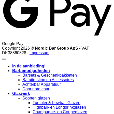
Google Pay
Copyright 2026 ©
Nordic Bar Group ApS
- VAT:
DK38860828 -
Impressum
In de aanbieding!
Barbenodigdheden
Barsets & Geschenkpakketten
Baruitrusting en Accessoires
Achterbar Apparatuur
Door nordicbar
Glaswerk
Soorten glazen
Tumbler & Lowball Glazen
Highball- en Longdrinkglazen
Champagne- en Coupeglazen