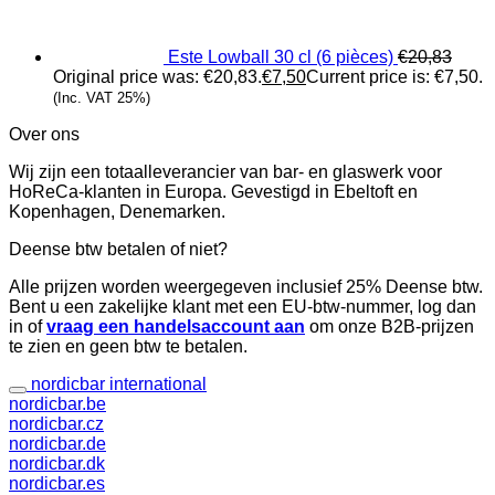
Este Lowball 30 cl (6 pièces)
€
20,83
Original price was: €20,83.
€
7,50
Current price is: €7,50.
(Inc. VAT 25%)
Over ons
Wij zijn een totaalleverancier van bar- en glaswerk voor
HoReCa-klanten in Europa. Gevestigd in Ebeltoft en
Kopenhagen, Denemarken.
Deense btw betalen of niet?
Alle prijzen worden weergegeven inclusief 25% Deense btw.
Bent u een zakelijke klant met een EU-btw-nummer, log dan
in of
vraag een handelsaccount aan
om onze B2B-prijzen
te zien en geen btw te betalen.
nordicbar international
nordicbar.be
nordicbar.cz
nordicbar.de
nordicbar.dk
nordicbar.es