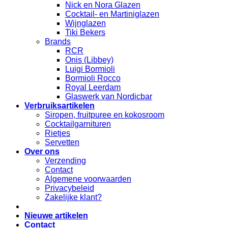
Nick en Nora Glazen
Cocktail- en Martiniglazen
Wijnglazen
Tiki Bekers
Brands
RCR
Onis (Libbey)
Luigi Bormioli
Bormioli Rocco
Royal Leerdam
Glaswerk van Nordicbar
Verbruiksartikelen
Siropen, fruitpuree en kokosroom
Cocktailgarnituren
Rietjes
Servetten
Over ons
Verzending
Contact
Algemene voorwaarden
Privacybeleid
Zakelijke klant?
Nieuwe artikelen
Contact