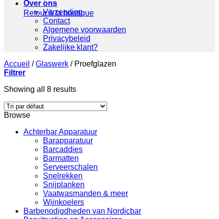
Over ons
Verzending
Retour à la boutique
Contact
Algemene voorwaarden
Privacybeleid
Zakelijke klant?
Accueil
/
Glaswerk
/
Proefglazen
Filtrer
Showing all 8 results
Browse
Achterbar Apparatuur
Barapparatuur
Barcaddies
Barmatten
Serveerschalen
Snelrekken
Snijplanken
Vaatwasmanden & meer
Wijnkoelers
Barbenodigdheden van Nordicbar