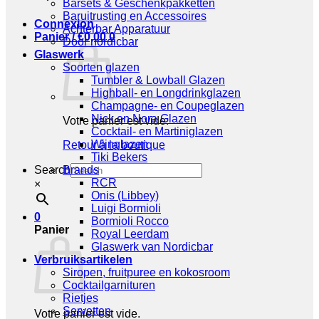
Barsets & Geschenkpakketten
Baruitrusting en Accessoires
Connexion
Achterbar Apparatuur
Panier /
€
0,00
0
Door nordicbar
Glaswerk
Soorten glazen
Tumbler & Lowball Glazen
Highball- en Longdrinkglazen
Champagne- en Coupeglazen
Nick en Nora Glazen
Votre panier est vide.
Cocktail- en Martiniglazen
Wijnglazen
Retour à la boutique
Tiki Bekers
Search
Brands
RCR
×
Onis (Libbey)
Luigi Bormioli
0
Bormioli Rocco
Panier
Royal Leerdam
Glaswerk van Nordicbar
Verbruiksartikelen
Siropen, fruitpuree en kokosroom
Cocktailgarnituren
Rietjes
Servetten
Votre panier est vide.