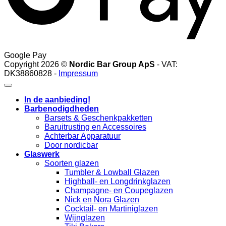
Google Pay
Copyright 2026 ©
Nordic Bar Group ApS
- VAT:
DK38860828 -
Impressum
In de aanbieding!
Barbenodigdheden
Barsets & Geschenkpakketten
Baruitrusting en Accessoires
Achterbar Apparatuur
Door nordicbar
Glaswerk
Soorten glazen
Tumbler & Lowball Glazen
Highball- en Longdrinkglazen
Champagne- en Coupeglazen
Nick en Nora Glazen
Cocktail- en Martiniglazen
Wijnglazen