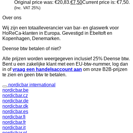
Original price was: €20,83.
€
7,50
Current price is: €7,50.
(Inc. VAT 25%)
Over ons
Wij zijn een totaalleverancier van bar- en glaswerk voor
HoReCa-klanten in Europa. Gevestigd in Ebeltoft en
Kopenhagen, Denemarken.
Deense btw betalen of niet?
Alle prijzen worden weergegeven inclusief 25% Deense btw.
Bent u een zakelijke klant met een EU-btw-nummer, log dan
in of
vraag een handelsaccount aan
om onze B2B-prijzen
te zien en geen btw te betalen.
nordicbar international
nordicbar.be
nordicbar.cz
nordicbar.de
nordicbar.dk
nordicbar.es
nordicbar.fi
nordicbar.fr
nordicbar.it
nordicbar.nl