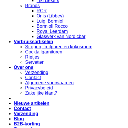
Tiki Bekers
Brands
RCR
Onis (Libbey)
Luigi Bormioli
Bormioli Rocco
Royal Leerdam
Glaswerk van Nordicbar
Verbruiksartikelen
Siropen, fruitpuree en kokosroom
Cocktailgarnituren
Rietjes
Servetten
Over ons
Verzending
Contact
Algemene voorwaarden
Privacybeleid
Zakelijke klant?
Nieuwe artikelen
Contact
Verzending
Blog
B2B-korting