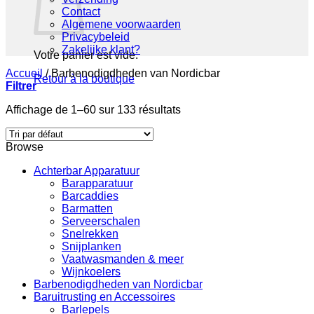
Contact
Algemene voorwaarden
Privacybeleid
Zakelijke klant?
Votre panier est vide.
Accueil
/
Barbenodigdheden van Nordicbar
Retour à la boutique
Filtrer
Affichage de 1–60 sur 133 résultats
Browse
Achterbar Apparatuur
Barapparatuur
Barcaddies
Barmatten
Serveerschalen
Snelrekken
Snijplanken
Vaatwasmanden & meer
Wijnkoelers
Barbenodigdheden van Nordicbar
Baruitrusting en Accessoires
Barlepels