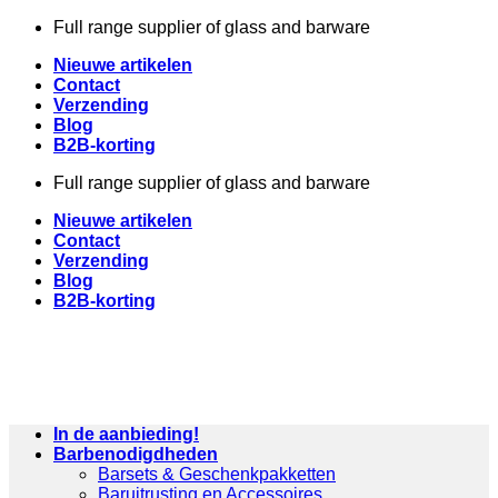
Skip
Full range supplier of glass and barware
to
Nieuwe artikelen
content
Contact
Verzending
Blog
B2B-korting
Full range supplier of glass and barware
Nieuwe artikelen
Contact
Verzending
Blog
B2B-korting
In de aanbieding!
Barbenodigdheden
Barsets & Geschenkpakketten
Baruitrusting en Accessoires