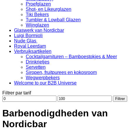
Proefglazen
Shot- en Likeurglazen
Tiki Bekers
Tumbler & Lowball Glazen
Wijnglazen
Glaswerk van Nordicbar
Luigi Bormioli
Nude Glas
Royal Leerdam
Verbruiksartikelen
Cocktailgarnituren – Bamboestokjes & Meer
Drinkrietjes
Servetten
Siropen, fruitpurees en kokosroom
Wegwerpbekers
Welcome to our B2B Universe
Filtrer par tarif
Prix
Prix
Filtrer
min
max
Barbenodigdheden van
Nordicbar