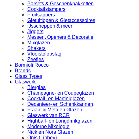
Barsets & Geschenkpakketten
Cocktailstampers
Fruitsappers
Gietuitlopen & Gietaccessoires
IJsscheppen & meer
Jiggers
Messen, Openers & Decoratie
Mixglazen
Shakers
Vloeistofopslag
Zeefjes
Bormioli Rocco
Brands
Glass Types
Glaswerk
Bierglas
Champagne- en Coupeglazen
Cocktail- en Martiniglazen
Decanteer- en Schenkkannen
Fraaie & Metalen Glazen
Glaswerk van RCR
Highball- en Longdrinkglazen
Moderne Mixologie
Nick en Nora Glazen
Onis (Libbey)