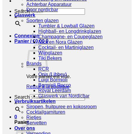
Achterbar Apparatuur
Door nordicbar
Search
Glaswerk
×
Soorten glazen
Tumbler & Lowball Glazen
Highball- en Longdrinkglazen
Connexion
Champagne- en Coupeglazen
Panier /
€
0,00
0
Nick en Nora Glazen
Cocktail- en Martiniglazen
Wijnglazen
Tiki Bekers
Brands
RCR
Onis (Libbey)
Votre panier est vide.
Luigi Bormioli
Bormioli Rocco
Retour à la boutique
Royal Leerdam
Glaswerk van Nordicbar
Search
Verbruiksartikelen
×
Siropen, fruitpuree en kokosroom
Cocktailgarnituren
0
Rietjes
Panier
Servetten
Over ons
Verzending