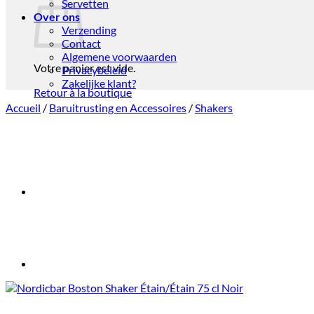
Servetten
Over ons
Verzending
Contact
Algemene voorwaarden
Votre panier est vide.
Privacybeleid
Zakelijke klant?
Retour à la boutique
Accueil
/
Baruitrusting en Accessoires
/
Shakers