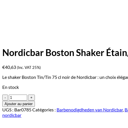
Nordicbar Boston Shaker Étain/
€
40,63
(Inc. VAT 25%)
Le shaker Boston Tin/Tin 75 cl noir de Nordicbar : un choix éléga
En stock
quantité
de
Ajouter au panier
Nordicbar
UGS :
Bar0785
Catégories :
Barbenodigdheden van Nordicbar
,
B
Boston
nordicbar
Shaker
Étain/