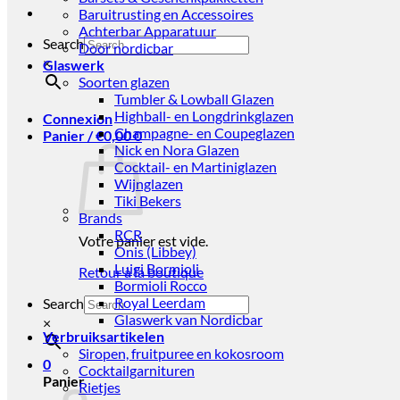
Baruitrusting en Accessoires
Achterbar Apparatuur
Search
Door nordicbar
×
Glaswerk
Soorten glazen
Tumbler & Lowball Glazen
Highball- en Longdrinkglazen
Connexion
Champagne- en Coupeglazen
Panier /
€
0,00
0
Nick en Nora Glazen
Cocktail- en Martiniglazen
Wijnglazen
Tiki Bekers
Brands
RCR
Votre panier est vide.
Onis (Libbey)
Luigi Bormioli
Retour à la boutique
Bormioli Rocco
Royal Leerdam
Search
Glaswerk van Nordicbar
×
Verbruiksartikelen
Siropen, fruitpuree en kokosroom
0
Cocktailgarnituren
Panier
Rietjes