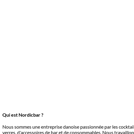
Étain
75
cl
Noir
Qui est Nordicbar ?
Nous sommes une entreprise danoise passionnée par les cocktails.
verres, d'accessoires de bar et de consommables. Nous travaillon