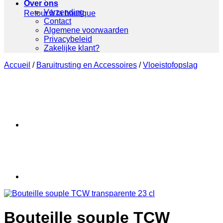
Over ons
Verzending
Retour à la boutique
Contact
Algemene voorwaarden
Privacybeleid
Zakelijke klant?
Accueil
/
Baruitrusting en Accessoires
/
Vloeistofopslag
Bouteille souple TCW