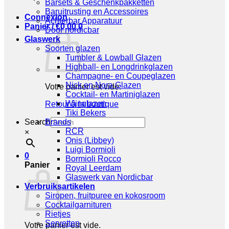
Barsets & Geschenkpakketten
Baruitrusting en Accessoires
Connexion
Achterbar Apparatuur
Panier /
€
0,00
0
Door nordicbar
Glaswerk
Soorten glazen
Tumbler & Lowball Glazen
Highball- en Longdrinkglazen
Champagne- en Coupeglazen
Nick en Nora Glazen
Votre panier est vide.
Cocktail- en Martiniglazen
Wijnglazen
Retour à la boutique
Tiki Bekers
Search
Brands
RCR
×
Onis (Libbey)
Luigi Bormioli
0
Bormioli Rocco
Panier
Royal Leerdam
Glaswerk van Nordicbar
Verbruiksartikelen
Siropen, fruitpuree en kokosroom
Cocktailgarnituren
Rietjes
Servetten
Votre panier est vide.