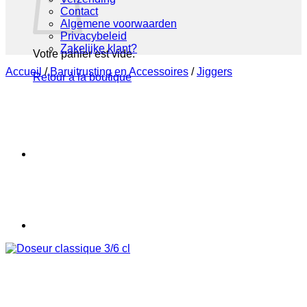
Contact
Algemene voorwaarden
Privacybeleid
Zakelijke klant?
Votre panier est vide.
Accueil
/
Baruitrusting en Accessoires
/
Jiggers
Retour à la boutique