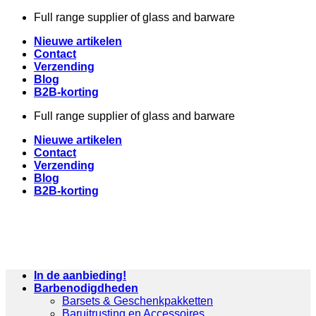
Skip
Full range supplier of glass and barware
to
Nieuwe artikelen
content
Contact
Verzending
Blog
B2B-korting
Full range supplier of glass and barware
Nieuwe artikelen
Contact
Verzending
Blog
B2B-korting
In de aanbieding!
Barbenodigdheden
Barsets & Geschenkpakketten
Baruitrusting en Accessoires