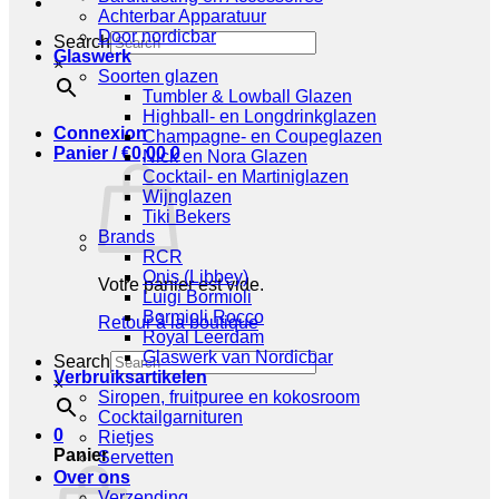
Achterbar Apparatuur
Door nordicbar
Search
Glaswerk
×
Soorten glazen
Tumbler & Lowball Glazen
Highball- en Longdrinkglazen
Connexion
Champagne- en Coupeglazen
Panier /
€
0,00
0
Nick en Nora Glazen
Cocktail- en Martiniglazen
Wijnglazen
Tiki Bekers
Brands
RCR
Onis (Libbey)
Votre panier est vide.
Luigi Bormioli
Bormioli Rocco
Retour à la boutique
Royal Leerdam
Glaswerk van Nordicbar
Search
Verbruiksartikelen
×
Siropen, fruitpuree en kokosroom
Cocktailgarnituren
0
Rietjes
Panier
Servetten
Over ons
Verzending