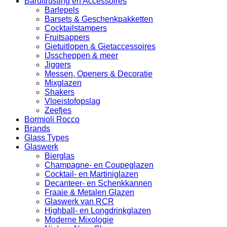
Baruitrusting en Accessoires
Barlepels
Barsets & Geschenkpakketten
Cocktailstampers
Fruitsappers
Gietuitlopen & Gietaccessoires
IJsscheppen & meer
Jiggers
Messen, Openers & Decoratie
Mixglazen
Shakers
Vloeistofopslag
Zeefjes
Bormioli Rocco
Brands
Glass Types
Glaswerk
Bierglas
Champagne- en Coupeglazen
Cocktail- en Martiniglazen
Decanteer- en Schenkkannen
Fraaie & Metalen Glazen
Glaswerk van RCR
Highball- en Longdrinkglazen
Moderne Mixologie