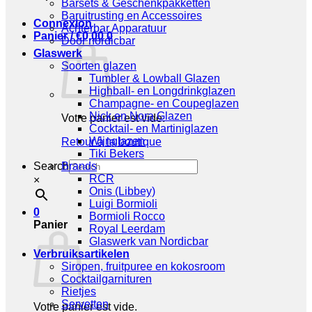
Barsets & Geschenkpakketten
Baruitrusting en Accessoires
Connexion
Achterbar Apparatuur
Panier /
€
0,00
0
Door nordicbar
Glaswerk
Soorten glazen
Tumbler & Lowball Glazen
Highball- en Longdrinkglazen
Champagne- en Coupeglazen
Nick en Nora Glazen
Votre panier est vide.
Cocktail- en Martiniglazen
Wijnglazen
Retour à la boutique
Tiki Bekers
Search
Brands
RCR
×
Onis (Libbey)
Luigi Bormioli
0
Bormioli Rocco
Panier
Royal Leerdam
Glaswerk van Nordicbar
Verbruiksartikelen
Siropen, fruitpuree en kokosroom
Cocktailgarnituren
Rietjes
Servetten
Votre panier est vide.