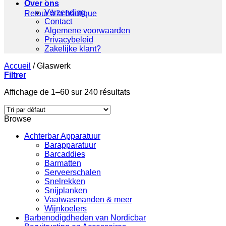
Over ons
Verzending
Retour à la boutique
Contact
Algemene voorwaarden
Privacybeleid
Zakelijke klant?
Accueil
/
Glaswerk
Filtrer
Affichage de 1–60 sur 240 résultats
Browse
Achterbar Apparatuur
Barapparatuur
Barcaddies
Barmatten
Serveerschalen
Snelrekken
Snijplanken
Vaatwasmanden & meer
Wijnkoelers
Barbenodigdheden van Nordicbar