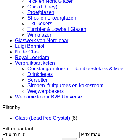
Nick en Nora Glazen
Onis (Libbey)
Proefglazen
Shot- en Likeurglazen
Tiki Bekers
Tumbler & Lowball Glazen
Wijnglazen
Glaswerk van Nordicbar
Luigi Bormioli
Nude Glas
Royal Leerdam
Verbruiksartikelen
Cocktailgarnituren – Bamboestokjes & Meer
Drinkrietjes
Servetten
Siropen, fruitpurees en kokosroom
Wegwerpbekers
Welcome to our B2B Universe
Filter by
Glass (Lead free Crystal)
(6)
Filtrer par tarif
Prix min
Prix max