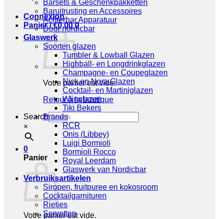
Barsets & Geschenkpakketten
Baruitrusting en Accessoires
Connexion
Achterbar Apparatuur
Panier /
€
0,00
0
Door nordicbar
Glaswerk
Soorten glazen
Tumbler & Lowball Glazen
Highball- en Longdrinkglazen
Champagne- en Coupeglazen
Nick en Nora Glazen
Votre panier est vide.
Cocktail- en Martiniglazen
Wijnglazen
Retour à la boutique
Tiki Bekers
Search
Brands
RCR
×
Onis (Libbey)
Luigi Bormioli
0
Bormioli Rocco
Panier
Royal Leerdam
Glaswerk van Nordicbar
Verbruiksartikelen
Siropen, fruitpuree en kokosroom
Cocktailgarnituren
Rietjes
Servetten
Votre panier est vide.