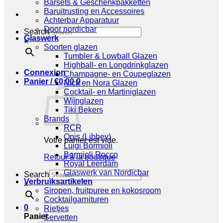
Barsets & Geschenkpakketten
Baruitrusting en Accessoires
Achterbar Apparatuur
Door nordicbar
Search
Glaswerk
×
Soorten glazen
Tumbler & Lowball Glazen
Highball- en Longdrinkglazen
Connexion
Champagne- en Coupeglazen
Panier /
€
0,00
0
Nick en Nora Glazen
Cocktail- en Martiniglazen
Wijnglazen
Tiki Bekers
Brands
RCR
Onis (Libbey)
Votre panier est vide.
Luigi Bormioli
Bormioli Rocco
Retour à la boutique
Royal Leerdam
Glaswerk van Nordicbar
Search
Verbruiksartikelen
×
Siropen, fruitpuree en kokosroom
Cocktailgarnituren
0
Rietjes
Panier
Servetten