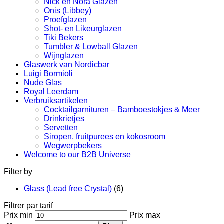
Nick en Nora Glazen
Onis (Libbey)
Proefglazen
Shot- en Likeurglazen
Tiki Bekers
Tumbler & Lowball Glazen
Wijnglazen
Glaswerk van Nordicbar
Luigi Bormioli
Nude Glas
Royal Leerdam
Verbruiksartikelen
Cocktailgarnituren – Bamboestokjes & Meer
Drinkrietjes
Servetten
Siropen, fruitpurees en kokosroom
Wegwerpbekers
Welcome to our B2B Universe
Filter by
Glass (Lead free Crystal)
(6)
Filtrer par tarif
Prix min
Prix max