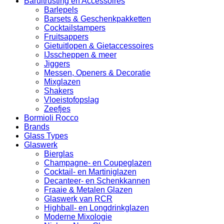
Baruitrusting en Accessoires
Barlepels
Barsets & Geschenkpakketten
Cocktailstampers
Fruitsappers
Gietuitlopen & Gietaccessoires
IJsscheppen & meer
Jiggers
Messen, Openers & Decoratie
Mixglazen
Shakers
Vloeistofopslag
Zeefjes
Bormioli Rocco
Brands
Glass Types
Glaswerk
Bierglas
Champagne- en Coupeglazen
Cocktail- en Martiniglazen
Decanteer- en Schenkkannen
Fraaie & Metalen Glazen
Glaswerk van RCR
Highball- en Longdrinkglazen
Moderne Mixologie