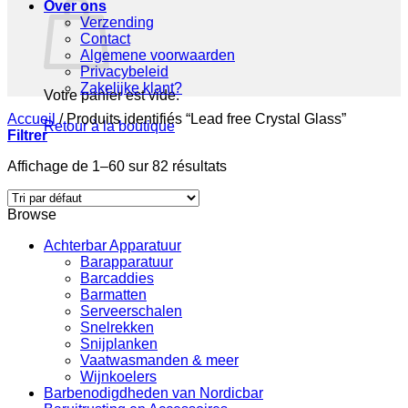
Over ons
Verzending
Contact
Algemene voorwaarden
Privacybeleid
Zakelijke klant?
Votre panier est vide.
Accueil
/
Produits identifiés “Lead free Crystal Glass”
Retour à la boutique
Filtrer
Affichage de 1–60 sur 82 résultats
Browse
Achterbar Apparatuur
Barapparatuur
Barcaddies
Barmatten
Serveerschalen
Snelrekken
Snijplanken
Vaatwasmanden & meer
Wijnkoelers
Barbenodigdheden van Nordicbar