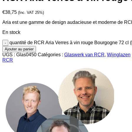
€
38,75
(Inc. VAT 25%)
Aria est une gamme de design audacieuse et moderne de RCR,
En stock
quantité de RCR Aria Verres à vin rouge Bourgogne 72 cl (l
Ajouter au panier
UGS :
Glas0450
Catégories :
Glaswerk van RCR
,
Wijnglazen
RCR