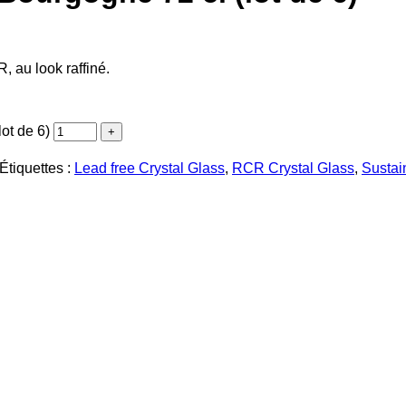
 au look raffiné.
ot de 6)
Étiquettes :
Lead free Crystal Glass
,
RCR Crystal Glass
,
Sustai