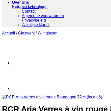
Over ons
Retour à la boutique
Verzending
Contact
Algemene voorwaarden
Privacybeleid
Zakelijke klant?
Accueil
/
Glaswerk
/
Wijnglazen
RCR Aria Verres à vin rouge 