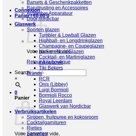
Barsets & Geschenkpakketten
Baruitrusting en Accessoires
Connexion
Achterbar Apparatuur
Panier /
€
0,00
0
Door nordicbar
Glaswerk
Soorten glazen
Tumbler & Lowball Glazen
Highball- en Longdrinkglazen
Champagne- en Coupeglazen
Votre panier est vide.
Nick en Nora Glazen
Cocktail- en Martiniglazen
Retour à la boutique
Wijnglazen
Tiki Bekers
Search
Brands
×
RCR
Onis (Libbey)
Luigi Bormioli
0
Bormioli Rocco
Panier
Royal Leerdam
Glaswerk van Nordicbar
Verbruiksartikelen
Siropen, fruitpuree en kokosroom
Cocktailgarnituren
Rietjes
Servetten
Votre panier est vide.