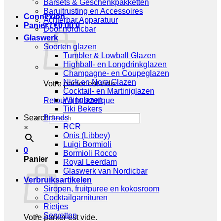
Barsets & Geschenkpakketten
Baruitrusting en Accessoires
Connexion
Achterbar Apparatuur
Panier /
€
0,00
0
Door nordicbar
Glaswerk
Soorten glazen
Tumbler & Lowball Glazen
Highball- en Longdrinkglazen
Champagne- en Coupeglazen
Nick en Nora Glazen
Votre panier est vide.
Cocktail- en Martiniglazen
Wijnglazen
Retour à la boutique
Tiki Bekers
Search
Brands
RCR
×
Onis (Libbey)
Luigi Bormioli
0
Bormioli Rocco
Panier
Royal Leerdam
Glaswerk van Nordicbar
Verbruiksartikelen
Siropen, fruitpuree en kokosroom
Cocktailgarnituren
Rietjes
Servetten
Votre panier est vide.