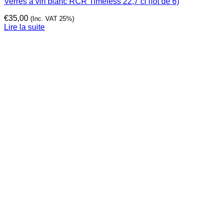
Verres à vin blanc RCR Timeless 22,7 cl (lot de 6)
€
35,00
(Inc. VAT 25%)
Lire la suite