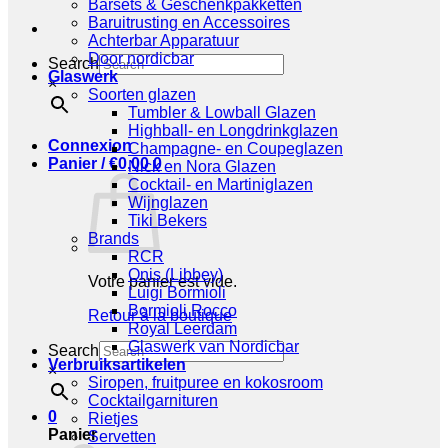
Barsets & Geschenkpakketten
Baruitrusting en Accessoires
Achterbar Apparatuur
Door nordicbar
Search
Glaswerk
×
Soorten glazen
Tumbler & Lowball Glazen
Highball- en Longdrinkglazen
Connexion
Champagne- en Coupeglazen
Panier /
€
0,00
0
Nick en Nora Glazen
Cocktail- en Martiniglazen
Wijnglazen
Tiki Bekers
Brands
RCR
Onis (Libbey)
Votre panier est vide.
Luigi Bormioli
Bormioli Rocco
Retour à la boutique
Royal Leerdam
Glaswerk van Nordicbar
Search
Verbruiksartikelen
×
Siropen, fruitpuree en kokosroom
Cocktailgarnituren
0
Rietjes
Panier
Servetten