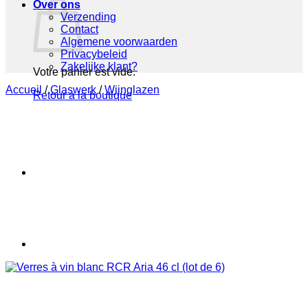
Over ons
Verzending
Contact
Algemene voorwaarden
Privacybeleid
Zakelijke klant?
Votre panier est vide.
Accueil
/
Glaswerk
/
Wijnglazen
Retour à la boutique