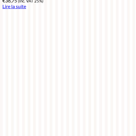
€
38,75
(Inc. VAT 25%)
Lire la suite