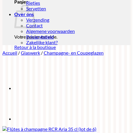
Panier
Rietjes
Servetten
Over ons
Verzending
Contact
Algemene voorwaarden
Votre panier est vide.
Privacybeleid
Zakelijke klant?
Retour à la boutique
Accueil
/
Glaswerk
/
Champagne- en Coupeglazen