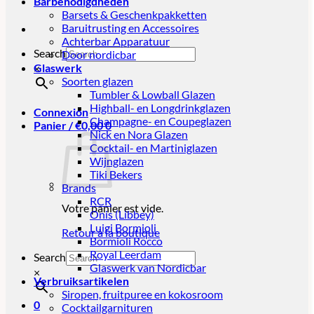
Barbenodigdheden
Barsets & Geschenkpakketten
Baruitrusting en Accessoires
Achterbar Apparatuur
Search
Door nordicbar
Glaswerk
×
Soorten glazen
Tumbler & Lowball Glazen
Highball- en Longdrinkglazen
Connexion
Champagne- en Coupeglazen
Panier /
€
0,00
0
Nick en Nora Glazen
Cocktail- en Martiniglazen
Wijnglazen
Tiki Bekers
Brands
RCR
Votre panier est vide.
Onis (Libbey)
Luigi Bormioli
Retour à la boutique
Bormioli Rocco
Royal Leerdam
Search
Glaswerk van Nordicbar
×
Verbruiksartikelen
Siropen, fruitpuree en kokosroom
0
Cocktailgarnituren