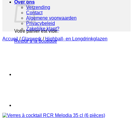
Over ons
Verzending
Contact
Algemene voorwaarden
Privacybeleid
Zakelijke klant?
Votre panier est vide.
Accueil
/
Glaswerk
/
Highball- en Longdrinkglazen
Retour à la boutique