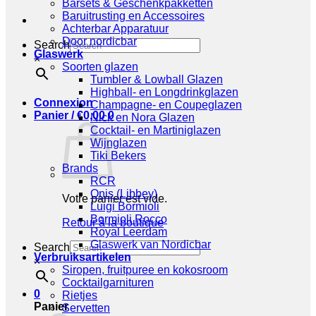
Barsets & Geschenkpakketten
Baruitrusting en Accessoires
Achterbar Apparatuur
Door nordicbar
Search
Glaswerk
×
Soorten glazen
Tumbler & Lowball Glazen
Highball- en Longdrinkglazen
Connexion
Champagne- en Coupeglazen
Panier /
€
0,00
0
Nick en Nora Glazen
Cocktail- en Martiniglazen
Wijnglazen
Tiki Bekers
Brands
RCR
Onis (Libbey)
Votre panier est vide.
Luigi Bormioli
Bormioli Rocco
Retour à la boutique
Royal Leerdam
Glaswerk van Nordicbar
Search
Verbruiksartikelen
×
Siropen, fruitpuree en kokosroom
Cocktailgarnituren
0
Rietjes
Panier
Servetten