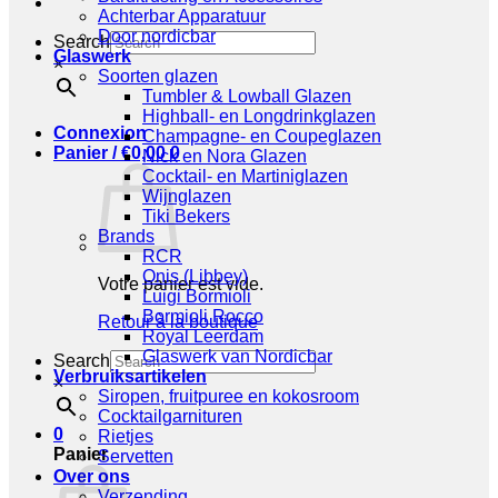
Achterbar Apparatuur
Door nordicbar
Search
Glaswerk
×
Soorten glazen
Tumbler & Lowball Glazen
Highball- en Longdrinkglazen
Connexion
Champagne- en Coupeglazen
Panier /
€
0,00
0
Nick en Nora Glazen
Cocktail- en Martiniglazen
Wijnglazen
Tiki Bekers
Brands
RCR
Onis (Libbey)
Votre panier est vide.
Luigi Bormioli
Bormioli Rocco
Retour à la boutique
Royal Leerdam
Glaswerk van Nordicbar
Search
Verbruiksartikelen
×
Siropen, fruitpuree en kokosroom
Cocktailgarnituren
0
Rietjes
Panier
Servetten
Over ons
Verzending