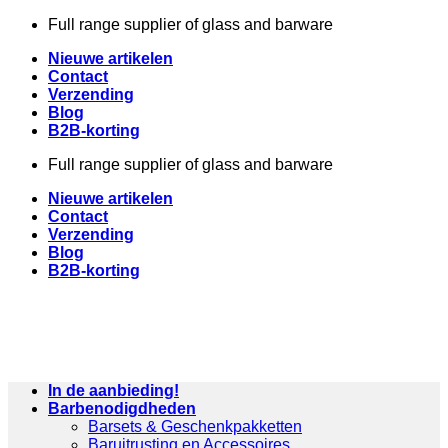
Skip
Full range supplier of glass and barware
to
Nieuwe artikelen
content
Contact
Verzending
Blog
B2B-korting
Full range supplier of glass and barware
Nieuwe artikelen
Contact
Verzending
Blog
B2B-korting
In de aanbieding!
Barbenodigdheden
Barsets & Geschenkpakketten
Baruitrusting en Accessoires