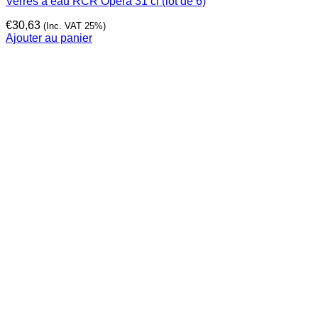
Verres à eau RCR Opera 31 cl (lot de 6)
€
30,63
(Inc. VAT 25%)
Ajouter au panier