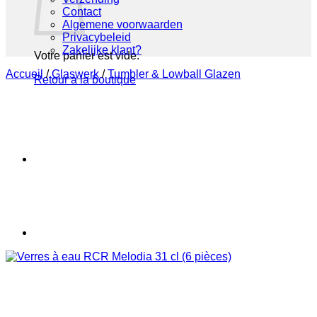
Contact
Algemene voorwaarden
Privacybeleid
Zakelijke klant?
Votre panier est vide.
Accueil
/
Glaswerk
/
Tumbler & Lowball Glazen
Retour à la boutique