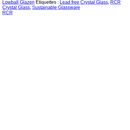
à
Lowball Glazen
Étiquettes :
Lead free Crystal Glass
,
RCR
eau
Crystal Glass
,
Sustainable Glassware
RCR
RCR
Melodia
31
cl
(6
pièces)