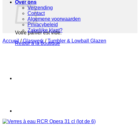
Over ons
Verzending
Contact
Algemene voorwaarden
Privacybeleid
Zakelijke klant?
Votre panier est vide.
Accueil
/
Glaswerk
/
Tumbler & Lowball Glazen
Retour à la boutique