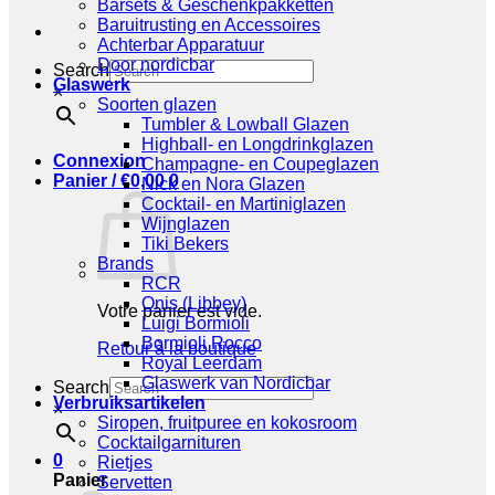
Barsets & Geschenkpakketten
Baruitrusting en Accessoires
Achterbar Apparatuur
Door nordicbar
Search
Glaswerk
×
Soorten glazen
Tumbler & Lowball Glazen
Highball- en Longdrinkglazen
Connexion
Champagne- en Coupeglazen
Panier /
€
0,00
0
Nick en Nora Glazen
Cocktail- en Martiniglazen
Wijnglazen
Tiki Bekers
Brands
RCR
Onis (Libbey)
Votre panier est vide.
Luigi Bormioli
Bormioli Rocco
Retour à la boutique
Royal Leerdam
Glaswerk van Nordicbar
Search
Verbruiksartikelen
×
Siropen, fruitpuree en kokosroom
Cocktailgarnituren
0
Rietjes
Panier
Servetten