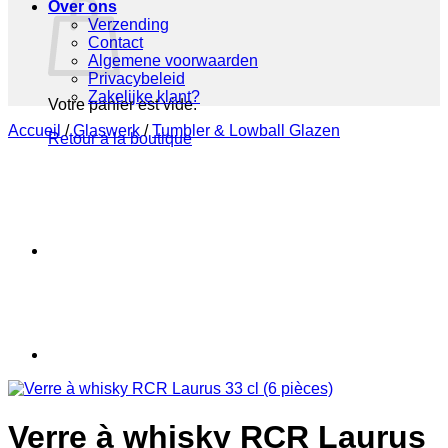
Over ons
Verzending
Contact
Algemene voorwaarden
Privacybeleid
Zakelijke klant?
Votre panier est vide.
Accueil
/
Glaswerk
/
Tumbler & Lowball Glazen
Retour à la boutique
Verre à whisky RCR Laurus