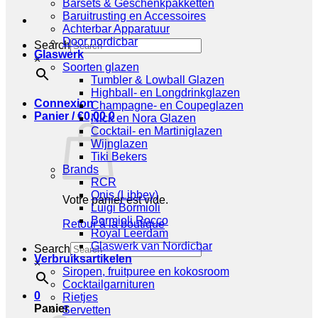
Barsets & Geschenkpakketten
Baruitrusting en Accessoires
Achterbar Apparatuur
Door nordicbar
Search
Glaswerk
×
Soorten glazen
Tumbler & Lowball Glazen
Highball- en Longdrinkglazen
Connexion
Champagne- en Coupeglazen
Panier /
€
0,00
0
Nick en Nora Glazen
Cocktail- en Martiniglazen
Wijnglazen
Tiki Bekers
Brands
RCR
Onis (Libbey)
Votre panier est vide.
Luigi Bormioli
Bormioli Rocco
Retour à la boutique
Royal Leerdam
Glaswerk van Nordicbar
Search
Verbruiksartikelen
×
Siropen, fruitpuree en kokosroom
Cocktailgarnituren
0
Rietjes
Panier
Servetten