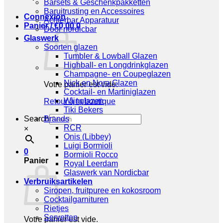
Barsets & Geschenkpakketten
Baruitrusting en Accessoires
Connexion
Achterbar Apparatuur
Panier /
€
0,00
0
Door nordicbar
Glaswerk
Soorten glazen
Tumbler & Lowball Glazen
Highball- en Longdrinkglazen
Champagne- en Coupeglazen
Nick en Nora Glazen
Votre panier est vide.
Cocktail- en Martiniglazen
Wijnglazen
Retour à la boutique
Tiki Bekers
Search
Brands
RCR
×
Onis (Libbey)
Luigi Bormioli
0
Bormioli Rocco
Panier
Royal Leerdam
Glaswerk van Nordicbar
Verbruiksartikelen
Siropen, fruitpuree en kokosroom
Cocktailgarnituren
Rietjes
Servetten
Votre panier est vide.