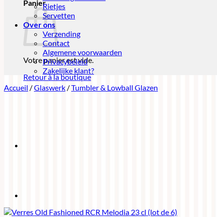
Panier
Rietjes
Servetten
Over ons
Verzending
Contact
Algemene voorwaarden
Votre panier est vide.
Privacybeleid
Zakelijke klant?
Retour à la boutique
Accueil
/
Glaswerk
/
Tumbler & Lowball Glazen