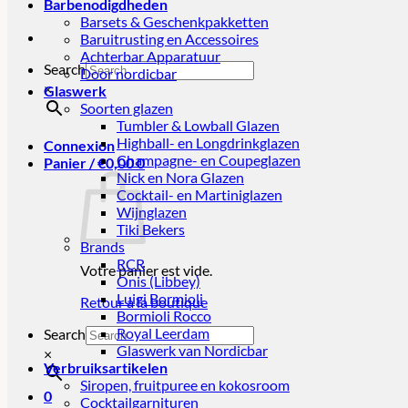
Barbenodigdheden
Barsets & Geschenkpakketten
Baruitrusting en Accessoires
Achterbar Apparatuur
Search
Door nordicbar
×
Glaswerk
Soorten glazen
Tumbler & Lowball Glazen
Highball- en Longdrinkglazen
Connexion
Champagne- en Coupeglazen
Panier /
€
0,00
0
Nick en Nora Glazen
Cocktail- en Martiniglazen
Wijnglazen
Tiki Bekers
Brands
RCR
Votre panier est vide.
Onis (Libbey)
Luigi Bormioli
Retour à la boutique
Bormioli Rocco
Royal Leerdam
Search
Glaswerk van Nordicbar
×
Verbruiksartikelen
Siropen, fruitpuree en kokosroom
0
Cocktailgarnituren