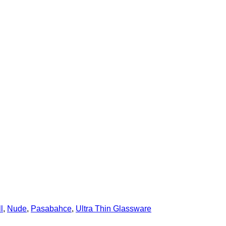
l
,
Nude
,
Pasabahce
,
Ultra Thin Glassware