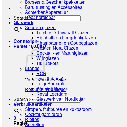
Barsets & Geschenkpakketten
Baruitrusting en Accessoires
Achterbar Apparatuur
Door nordicbar
Search
Glaswerk
×
Soorten glazen
Tumbler & Lowball Glazen
Highball- en Longdrinkglazen
Connexion
Champagne- en Coupeglazen
Panier /
€
0,00
0
Nick en Nora Glazen
Cocktail- en Martiniglazen
Wijnglazen
Tiki Bekers
Brands
RCR
Onis (Libbey)
Votre panier est vide.
Luigi Bormioli
Bormioli Rocco
Retour à la boutique
Royal Leerdam
Glaswerk van Nordicbar
Search
Verbruiksartikelen
×
Siropen, fruitpuree en kokosroom
Cocktailgarnituren
0
Rietjes
Panier
Servetten