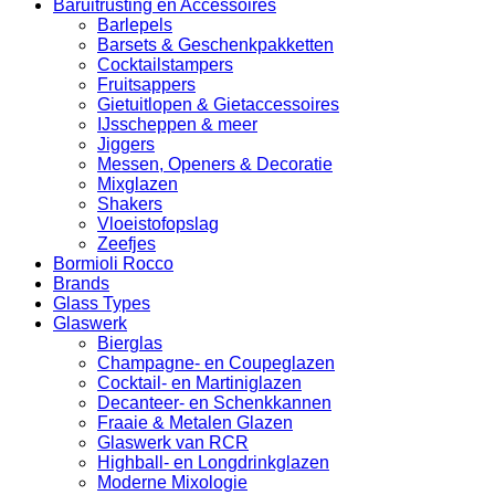
Baruitrusting en Accessoires
Barlepels
Barsets & Geschenkpakketten
Cocktailstampers
Fruitsappers
Gietuitlopen & Gietaccessoires
IJsscheppen & meer
Jiggers
Messen, Openers & Decoratie
Mixglazen
Shakers
Vloeistofopslag
Zeefjes
Bormioli Rocco
Brands
Glass Types
Glaswerk
Bierglas
Champagne- en Coupeglazen
Cocktail- en Martiniglazen
Decanteer- en Schenkkannen
Fraaie & Metalen Glazen
Glaswerk van RCR
Highball- en Longdrinkglazen
Moderne Mixologie