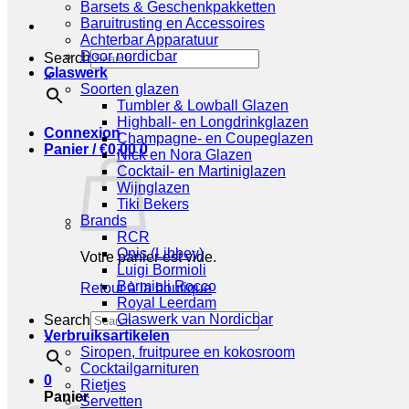
Barsets & Geschenkpakketten
Baruitrusting en Accessoires
Achterbar Apparatuur
Door nordicbar
Search
Glaswerk
×
Soorten glazen
Tumbler & Lowball Glazen
Highball- en Longdrinkglazen
Connexion
Champagne- en Coupeglazen
Panier /
€
0,00
0
Nick en Nora Glazen
Cocktail- en Martiniglazen
Wijnglazen
Tiki Bekers
Brands
RCR
Onis (Libbey)
Votre panier est vide.
Luigi Bormioli
Bormioli Rocco
Retour à la boutique
Royal Leerdam
Glaswerk van Nordicbar
Search
Verbruiksartikelen
×
Siropen, fruitpuree en kokosroom
Cocktailgarnituren
0
Rietjes
Panier
Servetten