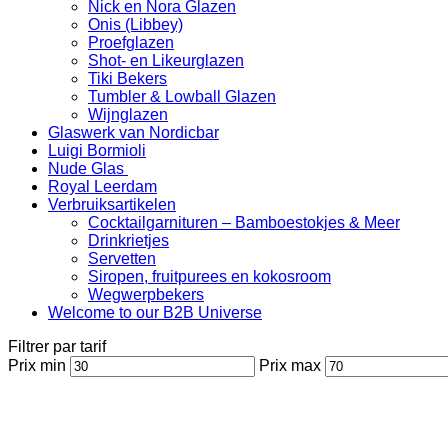
Nick en Nora Glazen
Onis (Libbey)
Proefglazen
Shot- en Likeurglazen
Tiki Bekers
Tumbler & Lowball Glazen
Wijnglazen
Glaswerk van Nordicbar
Luigi Bormioli
Nude Glas
Royal Leerdam
Verbruiksartikelen
Cocktailgarnituren – Bamboestokjes & Meer
Drinkrietjes
Servetten
Siropen, fruitpurees en kokosroom
Wegwerpbekers
Welcome to our B2B Universe
Filtrer par tarif
Prix min
Prix max