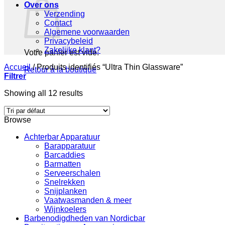
Over ons
Verzending
Contact
Algemene voorwaarden
Privacybeleid
Zakelijke klant?
Votre panier est vide.
Accueil
/
Produits identifiés “Ultra Thin Glassware”
Retour à la boutique
Filtrer
Showing all 12 results
Browse
Achterbar Apparatuur
Barapparatuur
Barcaddies
Barmatten
Serveerschalen
Snelrekken
Snijplanken
Vaatwasmanden & meer
Wijnkoelers
Barbenodigdheden van Nordicbar