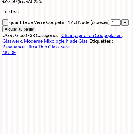
€
67,50
(Inc. VAT 25%)
En stock
quantité de Verre Coupetini 17 cl Nude (6 pièces)
Ajouter au panier
UGS :
Glas0733
Catégories :
Champagne- en Coupeglazen
,
Glaswerk
,
Moderne Mixologie
,
Nude Glas
Étiquettes :
Pasabahce
,
Ultra Thin Glassware
NUDE