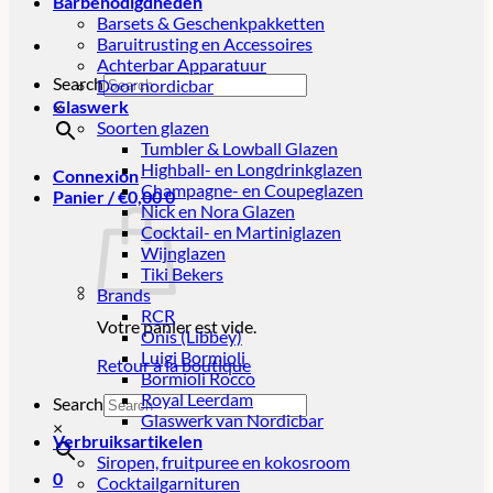
Barbenodigdheden
Barsets & Geschenkpakketten
Baruitrusting en Accessoires
Achterbar Apparatuur
Search
Door nordicbar
Glaswerk
×
Soorten glazen
Tumbler & Lowball Glazen
Highball- en Longdrinkglazen
Connexion
Champagne- en Coupeglazen
Panier /
€
0,00
0
Nick en Nora Glazen
Cocktail- en Martiniglazen
Wijnglazen
Tiki Bekers
Brands
RCR
Votre panier est vide.
Onis (Libbey)
Luigi Bormioli
Retour à la boutique
Bormioli Rocco
Royal Leerdam
Search
Glaswerk van Nordicbar
×
Verbruiksartikelen
Siropen, fruitpuree en kokosroom
0
Cocktailgarnituren