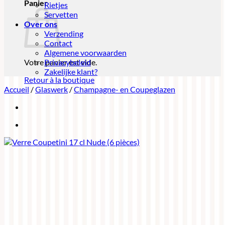
Panier
Rietjes
Servetten
Over ons
Verzending
Contact
Algemene voorwaarden
Votre panier est vide.
Privacybeleid
Zakelijke klant?
Retour à la boutique
Accueil
/
Glaswerk
/
Champagne- en Coupeglazen