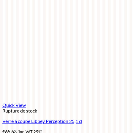
Quick View
Rupture de stock
Verre à coupe Libbey Perception 25,1 cl
€
65,63
(Inc. VAT 25%)