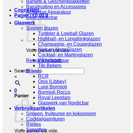
Barsets & Geschenkpakketten
Baruitrusting en Accessoires
Connexion
Achterbar Apparatuur
Panier /
€
0,00
0
Door nordicbar
Glaswerk
Soorten glazen
Tumbler & Lowball Glazen
Highball- en Longdrinkglazen
Champagne- en Coupeglazen
Nick en Nora Glazen
Votre panier est vide.
Cocktail- en Martiniglazen
Wijnglazen
Retour à la boutique
Tiki Bekers
Search
Brands
RCR
×
Onis (Libbey)
Luigi Bormioli
0
Bormioli Rocco
Panier
Royal Leerdam
Glaswerk van Nordicbar
Verbruiksartikelen
Siropen, fruitpuree en kokosroom
Cocktailgarnituren
Rietjes
Servetten
Votre panier est vide.