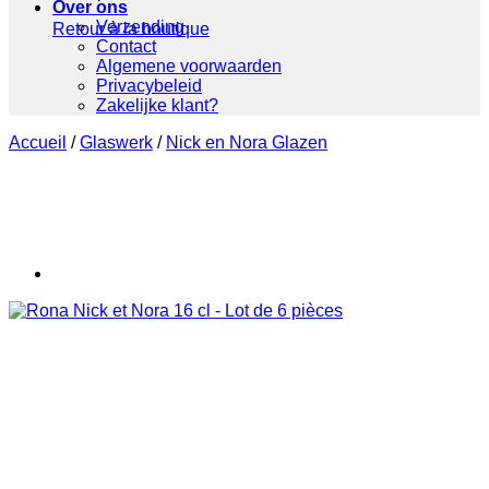
Over ons
Verzending
Retour à la boutique
Contact
Algemene voorwaarden
Privacybeleid
Zakelijke klant?
Accueil
/
Glaswerk
/
Nick en Nora Glazen