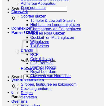
Achterbar Apparatuur
Door nordicbar
Search
Glaswerk
×
Soorten glazen
Tumbler & Lowball Glazen
Highball- en Longdrinkglazen
Connexion
Champagne- en Coupeglazen
Panier /
€
0,00
0
Nick en Nora Glazen
Cocktail- en Martiniglazen
Wijnglazen
Tiki Bekers
Brands
RCR
Onis (Libbey)
Votre panier est vide.
Luigi Bormioli
Bormioli Rocco
Retour à la boutique
Royal Leerdam
Glaswerk van Nordicbar
Search
Verbruiksartikelen
×
Siropen, fruitpuree en kokosroom
Cocktailgarnituren
0
Rietjes
Panier
Servetten
Over ons
Verzending