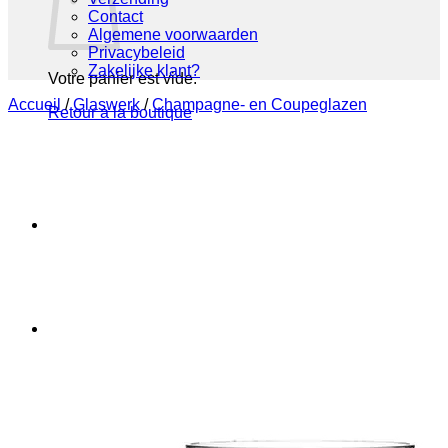
Contact
Algemene voorwaarden
Privacybeleid
Zakelijke klant?
Votre panier est vide.
Accueil
/
Glaswerk
/
Champagne- en Coupeglazen
Retour à la boutique