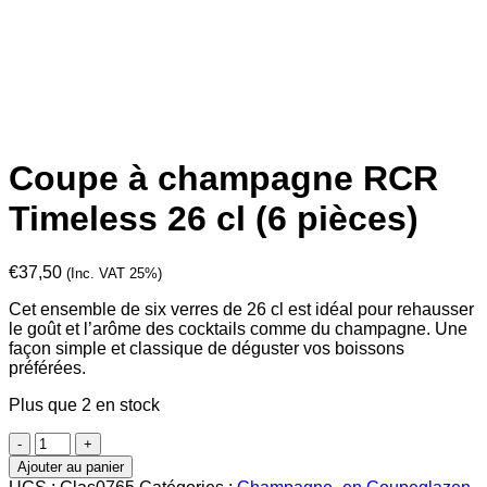
Coupe à champagne RCR
Timeless 26 cl (6 pièces)
€
37,50
(Inc. VAT 25%)
Cet ensemble de six verres de 26 cl est idéal pour rehausser
le goût et l’arôme des cocktails comme du champagne. Une
façon simple et classique de déguster vos boissons
préférées.
Plus que 2 en stock
quantité
de
Ajouter au panier
Coupe