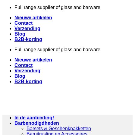
Skip
Full range supplier of glass and barware
to
Nieuwe artikelen
content
Contact
Verzending
Blog
B2B-korting
Full range supplier of glass and barware
Nieuwe artikelen
Contact
Verzending
Blog
B2B-korting
In de aanbieding!
Barbenodigdheden
Barsets & Geschenkpakketten
Baruitrusting en Accessoires