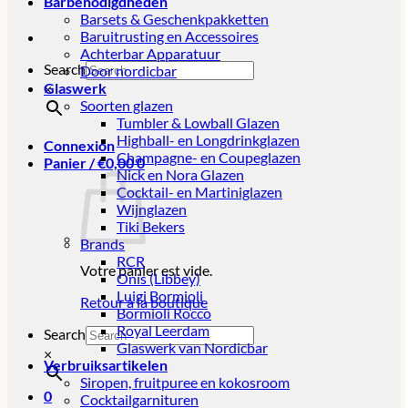
Barbenodigdheden
Barsets & Geschenkpakketten
Baruitrusting en Accessoires
Achterbar Apparatuur
Search
Door nordicbar
Glaswerk
×
Soorten glazen
Tumbler & Lowball Glazen
Highball- en Longdrinkglazen
Connexion
Champagne- en Coupeglazen
Panier /
€
0,00
0
Nick en Nora Glazen
Cocktail- en Martiniglazen
Wijnglazen
Tiki Bekers
Brands
RCR
Votre panier est vide.
Onis (Libbey)
Luigi Bormioli
Retour à la boutique
Bormioli Rocco
Royal Leerdam
Search
Glaswerk van Nordicbar
×
Verbruiksartikelen
Siropen, fruitpuree en kokosroom
0
Cocktailgarnituren