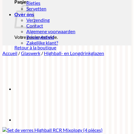
Panier
Rietjes
Servetten
Over ons
Verzending
Contact
Algemene voorwaarden
Votre panier est vide.
Privacybeleid
Zakelijke klant?
Retour à la boutique
Accueil
/
Glaswerk
/
Highball- en Longdrinkglazen