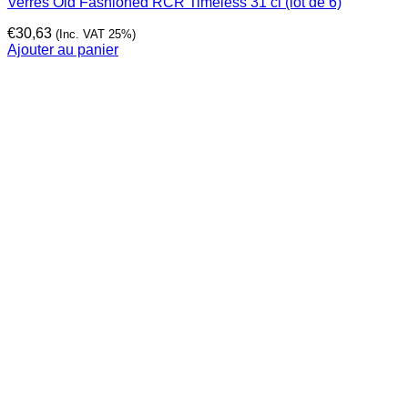
Verres Old Fashioned RCR Timeless 31 cl (lot de 6)
€
30,63
(Inc. VAT 25%)
Ajouter au panier