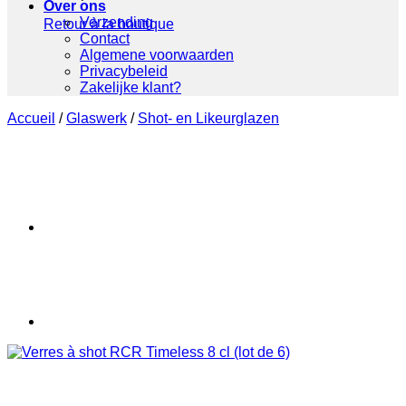
Over ons
Verzending
Retour à la boutique
Contact
Algemene voorwaarden
Privacybeleid
Zakelijke klant?
Accueil
/
Glaswerk
/
Shot- en Likeurglazen