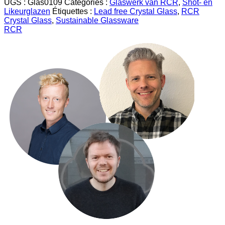
UGS :
Glas0109
Catégories :
Glaswerk van RCR
,
Shot- en
Likeurglazen
Étiquettes :
Lead free Crystal Glass
,
RCR
Crystal Glass
,
Sustainable Glassware
RCR