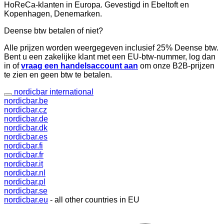
HoReCa-klanten in Europa. Gevestigd in Ebeltoft en
Kopenhagen, Denemarken.
Deense btw betalen of niet?
Alle prijzen worden weergegeven inclusief 25% Deense btw.
Bent u een zakelijke klant met een EU-btw-nummer, log dan
in of
vraag een handelsaccount aan
om onze B2B-prijzen
te zien en geen btw te betalen.
nordicbar international
nordicbar.be
nordicbar.cz
nordicbar.de
nordicbar.dk
nordicbar.es
nordicbar.fi
nordicbar.fr
nordicbar.it
nordicbar.nl
nordicbar.pl
nordicbar.se
nordicbar.eu
- all other countries in EU