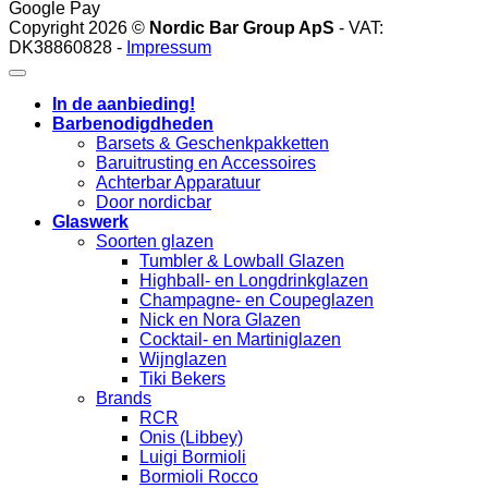
Google Pay
Copyright 2026 ©
Nordic Bar Group ApS
- VAT:
DK38860828 -
Impressum
In de aanbieding!
Barbenodigdheden
Barsets & Geschenkpakketten
Baruitrusting en Accessoires
Achterbar Apparatuur
Door nordicbar
Glaswerk
Soorten glazen
Tumbler & Lowball Glazen
Highball- en Longdrinkglazen
Champagne- en Coupeglazen
Nick en Nora Glazen
Cocktail- en Martiniglazen
Wijnglazen
Tiki Bekers
Brands
RCR
Onis (Libbey)
Luigi Bormioli
Bormioli Rocco