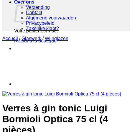
Over ons
Verzending
Contact
Algemene voorwaarden
Privacybeleid
Zakelijke klant?
Votre panier est vide.
Accueil
/
Glaswerk
/
Wijnglazen
Retour à la boutique
Verres à gin tonic Luigi
Bormioli Optica 75 cl (4
pièces)