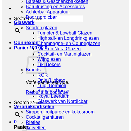
Barsets & Geschenkpakketten
Baruitrusting en Accessoires
Achterbar Apparatuur
Door nordicbar
Search
Glaswerk
×
Soorten glazen
Tumbler & Lowball Glazen
Highball- en Longdrinkglazen
Connexion
Champagne- en Coupeglazen
Panier /
€
0,00
0
Nick en Nora Glazen
Cocktail- en Martiniglazen
Wijnglazen
Tiki Bekers
Brands
RCR
Onis (Libbey)
Votre panier est vide.
Luigi Bormioli
Bormioli Rocco
Retour à la boutique
Royal Leerdam
Glaswerk van Nordicbar
Search
Verbruiksartikelen
×
Siropen, fruitpuree en kokosroom
Cocktailgarnituren
0
Rietjes
Panier
Servetten