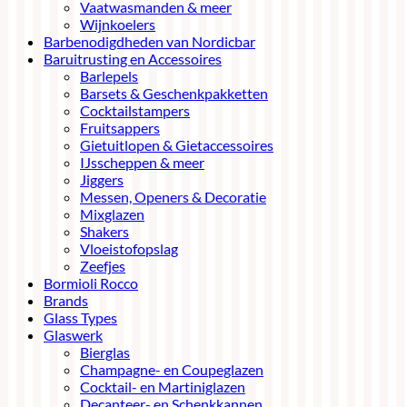
Vaatwasmanden & meer
Wijnkoelers
Barbenodigdheden van Nordicbar
Baruitrusting en Accessoires
Barlepels
Barsets & Geschenkpakketten
Cocktailstampers
Fruitsappers
Gietuitlopen & Gietaccessoires
IJsscheppen & meer
Jiggers
Messen, Openers & Decoratie
Mixglazen
Shakers
Vloeistofopslag
Zeefjes
Bormioli Rocco
Brands
Glass Types
Glaswerk
Bierglas
Champagne- en Coupeglazen
Cocktail- en Martiniglazen
Decanteer- en Schenkkannen