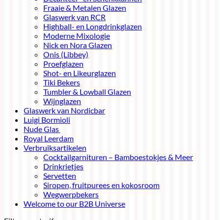
Fraaie & Metalen Glazen
Glaswerk van RCR
Highball- en Longdrinkglazen
Moderne Mixologie
Nick en Nora Glazen
Onis (Libbey)
Proefglazen
Shot- en Likeurglazen
Tiki Bekers
Tumbler & Lowball Glazen
Wijnglazen
Glaswerk van Nordicbar
Luigi Bormioli
Nude Glas
Royal Leerdam
Verbruiksartikelen
Cocktailgarnituren – Bamboestokjes & Meer
Drinkrietjes
Servetten
Siropen, fruitpurees en kokosroom
Wegwerpbekers
Welcome to our B2B Universe