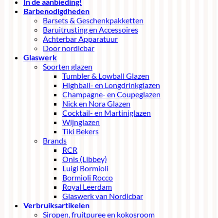
In de aanbieding!
Barbenodigdheden
Barsets & Geschenkpakketten
Baruitrusting en Accessoires
Achterbar Apparatuur
Door nordicbar
Glaswerk
Soorten glazen
Tumbler & Lowball Glazen
Highball- en Longdrinkglazen
Champagne- en Coupeglazen
Nick en Nora Glazen
Cocktail- en Martiniglazen
Wijnglazen
Tiki Bekers
Brands
RCR
Onis (Libbey)
Luigi Bormioli
Bormioli Rocco
Royal Leerdam
Glaswerk van Nordicbar
Verbruiksartikelen
Siropen, fruitpuree en kokosroom