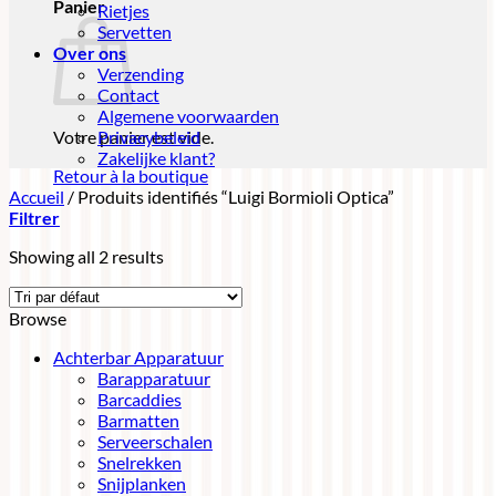
Panier
Rietjes
Servetten
Over ons
Verzending
Contact
Algemene voorwaarden
Votre panier est vide.
Privacybeleid
Zakelijke klant?
Retour à la boutique
Accueil
/
Produits identifiés “Luigi Bormioli Optica”
Filtrer
Showing all 2 results
Browse
Achterbar Apparatuur
Barapparatuur
Barcaddies
Barmatten
Serveerschalen
Snelrekken
Snijplanken