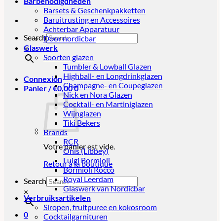
Barbenodigdheden
Barsets & Geschenkpakketten
Baruitrusting en Accessoires
Achterbar Apparatuur
Search
Door nordicbar
Glaswerk
×
Soorten glazen
Tumbler & Lowball Glazen
Highball- en Longdrinkglazen
Connexion
Champagne- en Coupeglazen
Panier /
€
0,00
0
Nick en Nora Glazen
Cocktail- en Martiniglazen
Wijnglazen
Tiki Bekers
Brands
RCR
Votre panier est vide.
Onis (Libbey)
Luigi Bormioli
Retour à la boutique
Bormioli Rocco
Royal Leerdam
Search
Glaswerk van Nordicbar
×
Verbruiksartikelen
Siropen, fruitpuree en kokosroom
0
Cocktailgarnituren