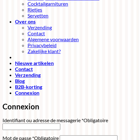
Cocktailgarnituren
Rietjes
Servetten
Over ons
Verzending
Contact
Algemene voorwaarden
Privacybeleid
Zakelijke klant?
Nieuwe artikelen
Contact
Verzending
Blog
B2B-korting
Connexion
Connexion
Identifiant ou adresse de messagerie
*
Obligatoire
Mot de passe
*
Obligatoire