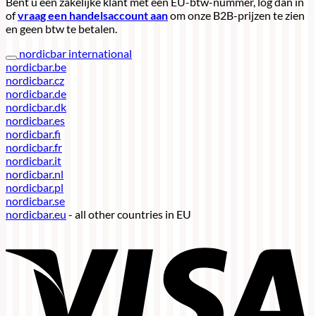
Bent u een zakelijke klant met een EU-btw-nummer, log dan in
of
vraag een handelsaccount aan
om onze B2B-prijzen te zien
en geen btw te betalen.
nordicbar international
nordicbar.be
nordicbar.cz
nordicbar.de
nordicbar.dk
nordicbar.es
nordicbar.fi
nordicbar.fr
nordicbar.it
nordicbar.nl
nordicbar.pl
nordicbar.se
nordicbar.eu
- all other countries in EU