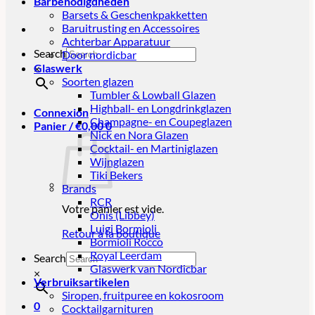
Barbenodigdheden
Barsets & Geschenkpakketten
Baruitrusting en Accessoires
Achterbar Apparatuur
Search
Door nordicbar
Glaswerk
×
Soorten glazen
Tumbler & Lowball Glazen
Highball- en Longdrinkglazen
Connexion
Champagne- en Coupeglazen
Panier /
€
0,00
0
Nick en Nora Glazen
Cocktail- en Martiniglazen
Wijnglazen
Tiki Bekers
Brands
RCR
Votre panier est vide.
Onis (Libbey)
Luigi Bormioli
Retour à la boutique
Bormioli Rocco
Royal Leerdam
Search
Glaswerk van Nordicbar
×
Verbruiksartikelen
Siropen, fruitpuree en kokosroom
0
Cocktailgarnituren