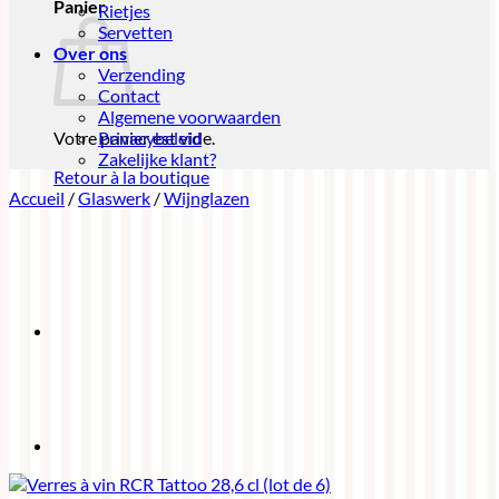
Panier
Rietjes
Servetten
Over ons
Verzending
Contact
Algemene voorwaarden
Votre panier est vide.
Privacybeleid
Zakelijke klant?
Retour à la boutique
Accueil
/
Glaswerk
/
Wijnglazen