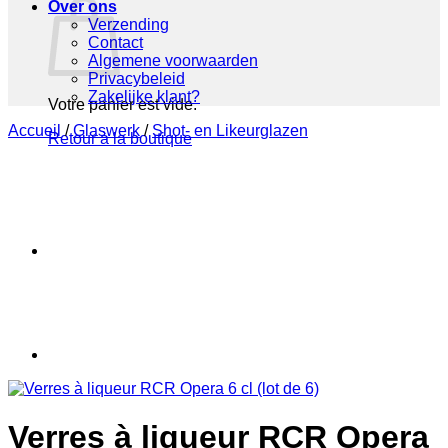
Over ons
Verzending
Contact
Algemene voorwaarden
Privacybeleid
Zakelijke klant?
Votre panier est vide.
Accueil
/
Glaswerk
/
Shot- en Likeurglazen
Retour à la boutique
Verres à liqueur RCR Opera