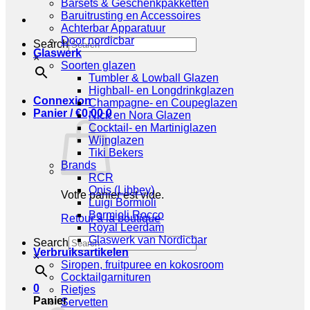
Barsets & Geschenkpakketten
Baruitrusting en Accessoires
Achterbar Apparatuur
Door nordicbar
Search
Glaswerk
×
Soorten glazen
Tumbler & Lowball Glazen
Highball- en Longdrinkglazen
Connexion
Champagne- en Coupeglazen
Panier /
€
0,00
0
Nick en Nora Glazen
Cocktail- en Martiniglazen
Wijnglazen
Tiki Bekers
Brands
RCR
Onis (Libbey)
Votre panier est vide.
Luigi Bormioli
Bormioli Rocco
Retour à la boutique
Royal Leerdam
Glaswerk van Nordicbar
Search
Verbruiksartikelen
×
Siropen, fruitpuree en kokosroom
Cocktailgarnituren
0
Rietjes
Panier
Servetten