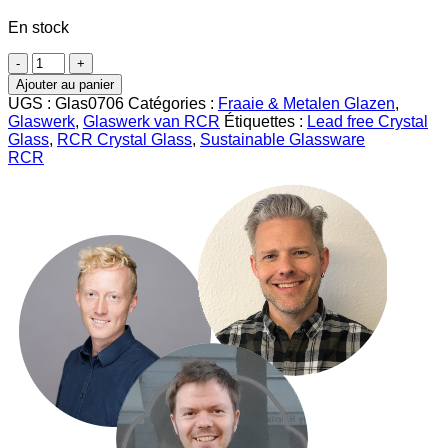
En stock
quantité
de
Ajouter au panier
Verre
UGS :
Glas0706
Catégories :
Fraaie & Metalen Glazen
,
à
Glaswerk
,
Glaswerk van RCR
Étiquettes :
Lead free Crystal
cocktail
Glass
,
RCR Crystal Glass
,
Sustainable Glassware
RCR
RCR
Tattoo
Mule
43
cl
(4
pièces)