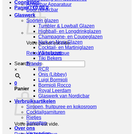
Connexion
Achterbar Apparatuur
Panier /
€
0,00
0
Door nordicbar
Glaswerk
Soorten glazen
Tumbler & Lowball Glazen
Highball- en Longdrinkglazen
Champagne- en Coupeglazen
Nick en Nora Glazen
Votre panier est vide.
Cocktail- en Martiniglazen
Wijnglazen
Retour à la boutique
Tiki Bekers
Search
Brands
RCR
×
Onis (Libbey)
Luigi Bormioli
0
Bormioli Rocco
Panier
Royal Leerdam
Glaswerk van Nordicbar
Verbruiksartikelen
Siropen, fruitpuree en kokosroom
Cocktailgarnituren
Rietjes
Servetten
Votre panier est vide.
Over ons
Verzending