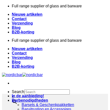
Skip
Full range supplier of glass and barware
to
Nieuwe artikelen
content
Contact
Verzending
Blog
B2B-korting
Full range supplier of glass and barware
Nieuwe artikelen
Contact
Verzending
Blog
B2B-korting
Search
In de aanbieding!
×
Barbenodigdheden
Barsets & Geschenkpakketten
Baruitrusting en Accessoires