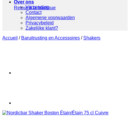
Over ons
Verzending
Retour à la boutique
Contact
Algemene voorwaarden
Privacybeleid
Zakelijke klant?
Accueil
/
Baruitrusting en Accessoires
/
Shakers