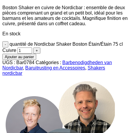
Boston Shaker en cuivre de Nordicbar : ensemble de deux
pièces comprenant un grand et un petit bol, idéal pour les
barmans et les amateurs de cocktails. Magnifique finition en
cuivre, présenté dans un coffret cadeau.
En stock
quantité de Nordicbar Shaker Boston Étain/Étain 75 cl
Cuivre
Ajouter au panier
UGS :
Bar0784
Catégories :
Barbenodigdheden van
Nordicbar
,
Baruitrusting en Accessoires
,
Shakers
nordicbar