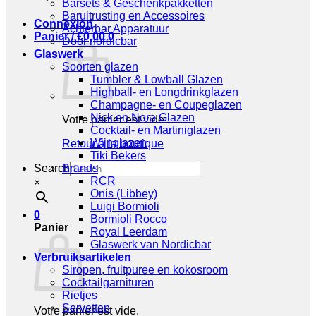
Barsets & Geschenkpakketten
Baruitrusting en Accessoires
Connexion
Achterbar Apparatuur
Panier /
€
0,00
0
Door nordicbar
Glaswerk
Soorten glazen
Tumbler & Lowball Glazen
Highball- en Longdrinkglazen
Champagne- en Coupeglazen
Nick en Nora Glazen
Votre panier est vide.
Cocktail- en Martiniglazen
Wijnglazen
Retour à la boutique
Tiki Bekers
Search
Brands
RCR
×
Onis (Libbey)
Luigi Bormioli
0
Bormioli Rocco
Panier
Royal Leerdam
Glaswerk van Nordicbar
Verbruiksartikelen
Siropen, fruitpuree en kokosroom
Cocktailgarnituren
Rietjes
Servetten
Votre panier est vide.