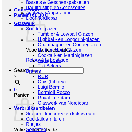
Barsets & Geschenkpakketten
Baruitrusting en Accessoires
Connexion
Achterbar Apparatuur
Panier /
€
0,00
0
Door nordicbar
Glaswerk
Soorten glazen
Tumbler & Lowball Glazen
Highball- en Longdrinkglazen
Champagne- en Coupeglazen
Votre panier est vide.
Nick en Nora Glazen
Cocktail- en Martiniglazen
Retour à la boutique
Wijnglazen
Tiki Bekers
Search
Brands
×
RCR
Onis (Libbey)
Luigi Bormioli
0
Bormioli Rocco
Panier
Royal Leerdam
Glaswerk van Nordicbar
Verbruiksartikelen
Siropen, fruitpuree en kokosroom
Cocktailgarnituren
Rietjes
Servetten
Votre panier est vide.