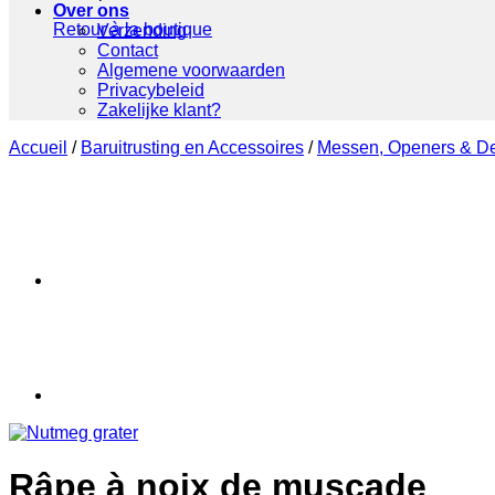
Over ons
Retour à la boutique
Verzending
Contact
Algemene voorwaarden
Privacybeleid
Zakelijke klant?
Accueil
/
Baruitrusting en Accessoires
/
Messen, Openers & De
Râpe à noix de muscade