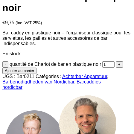
noir
€
9,75
(Inc. VAT 25%)
Bar caddy en plastique noir – l’organiseur classique pour les
serviettes, les pailles et autres accessoires de bar
indispensables.
En stock
quantité de Chariot de bar en plastique noir
Ajouter au panier
UGS :
Bar0211
Catégories :
Achterbar Apparatuur
,
Barbenodigdheden van Nordicbar
,
Barcaddies
nordicbar