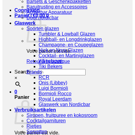
Barsets & Geschenkpakketten
Baruitrusting en Accessoires
Connexion
Achterbar Apparatuur
Panier /
€
0,00
0
Door nordicbar
Glaswerk
Soorten glazen
Tumbler & Lowball Glazen
Highball- en Longdrinkglazen
Champagne- en Coupeglazen
Nick en Nora Glazen
Votre panier est vide.
Cocktail- en Martiniglazen
Wijnglazen
Retour à la boutique
Tiki Bekers
Search
Brands
RCR
×
Onis (Libbey)
Luigi Bormioli
0
Bormioli Rocco
Panier
Royal Leerdam
Glaswerk van Nordicbar
Verbruiksartikelen
Siropen, fruitpuree en kokosroom
Cocktailgarnituren
Rietjes
Servetten
Votre panier est vide.